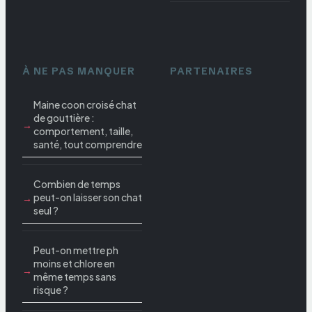
À NE PAS MANQUER
PARTENAIRES
Maine coon croisé chat
de gouttière :
comportement, taille,
santé, tout comprendre
Combien de temps
peut-on laisser son chat
seul ?
Peut-on mettre ph
moins et chlore en
même temps sans
risque ?