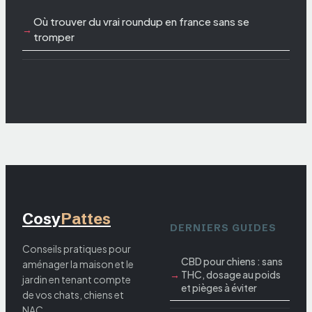
Où trouver du vrai roundup en france sans se
tromper
Cosy
Pattes
DERNIERS GUIDES
Conseils pratiques pour
CBD pour chiens : sans
aménager la maison et le
THC, dosage au poids
jardin en tenant compte
et pièges à éviter
de vos chats, chiens et
NAC.