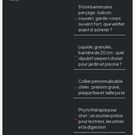
Store banne sans
perçage : balcon
couvert, garde-corps
ou vent fort, que vérifier
avant d’acheter ?
Liquide, granulés,
barrière de 20 cm : quel
répulsif serpent choisir
pour jardin et piscine ?
Collier personnalisable
chien : prénom gravé,
plaque fixe et taille juste
Phytothérapie pour
chat : un soutien précis
pour le stress, les urines
et la digestion