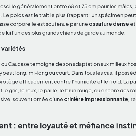
ot oscille généralement entre 68 et 75 cm pour les mâles,
. Le poids est le trait le plus frappant : un spécimen peu
sse corporelle est soutenue par une
ossature dense
et
t de lui l’un des plus grands chiens de garde au monde.
 variétés
 du Caucase témoigne de son adaptation aux milieux hosti
types : long, mi-long ou court. Dans tous les cas, il possè
rotège efficacement contre l’humidité et le froid. La pa
t le gris, le roux, le paille, le brun rouge, ou encore des 
ssive, souvent ornée d’une
crinière impressionnante
, r
t : entre loyauté et méfiance insti