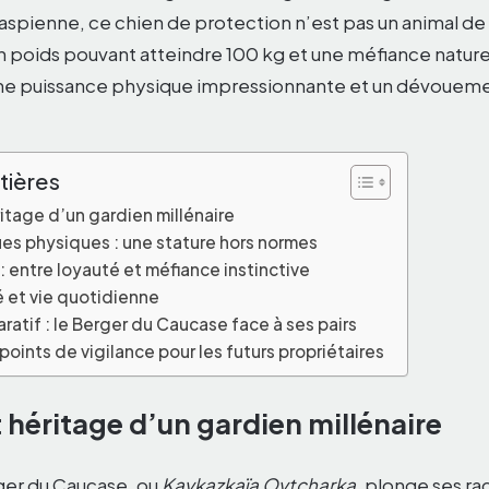
Caspienne, ce chien de protection n’est pas un animal 
n poids pouvant atteindre 100 kg et une méfiance naturell
 une puissance physique impressionnante et un dévoueme
tières
ritage d’un gardien millénaire
ues physiques : une stature hors normes
entre loyauté et méfiance instinctive
é et vie quotidienne
atif : le Berger du Caucase face à ses pairs
points de vigilance pour les futurs propriétaires
 héritage d’un gardien millénaire
rger du Caucase, ou
Kavkazkaïa Ovtcharka
, plonge ses ra