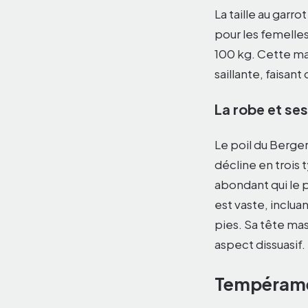
La taille au garr
pour les femelles
100 kg. Cette ma
saillante, faisan
La robe et ses
Le poil du Berger
décline en trois 
abondant qui le p
est vaste, incluan
pies. Sa tête ma
aspect dissuasif.
Tempéramen