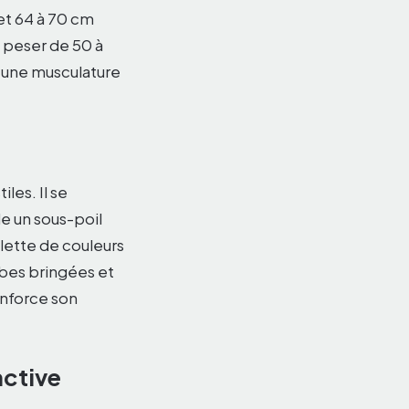
 et 64 à 70 cm
t peser de 50 à
 une musculature
les. Il se
de un sous-poil
lette de couleurs
robes bringées et
enforce son
nctive