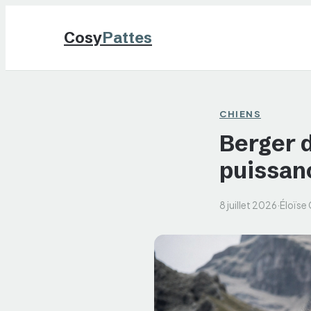
Cosy
Pattes
CHIENS
Berger d
puissanc
8 juillet 2026
·
Éloïse