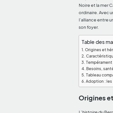
Noire et la mer 
ordinaire. Avec u
l’alliance entre
son foyer.
Table des ma
Origines et hé
Caractéristiq
Tempérament : 
Besoins, sant
Tableau compar
Adoption : les 
Origines et
L’histoire du Be