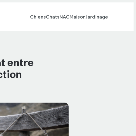
Chiens
Chats
NAC
Maison
Jardinage
t entre
ction