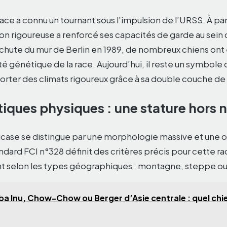
 race a connu un tournant sous l’impulsion de l’URSS. À pa
ion rigoureuse a renforcé ses capacités de garde au sein
a chute du mur de Berlin en 1989, de nombreux chiens ont
ité génétique de la race. Aujourd’hui, il reste un symbole
rter des climats rigoureux grâce à sa double couche de 
tiques physiques : une stature hors
case se distingue par une morphologie massive et une o
ndard FCI n°328 définit des critères précis pour cette r
ent selon les types géographiques : montagne, steppe ou
ba Inu, Chow-Chow ou Berger d’Asie centrale : quel chi