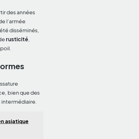
rtir des années
 de l’armée
 été disséminés,
 de
rusticité
,
poil.
 normes
ssature
ace, bien que des
 intermédiaire.
en asiatique