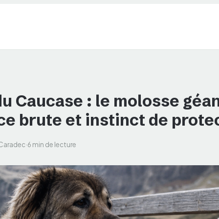
u Caucase : le molosse géan
e brute et instinct de prote
 Caradec
·
6 min de lecture