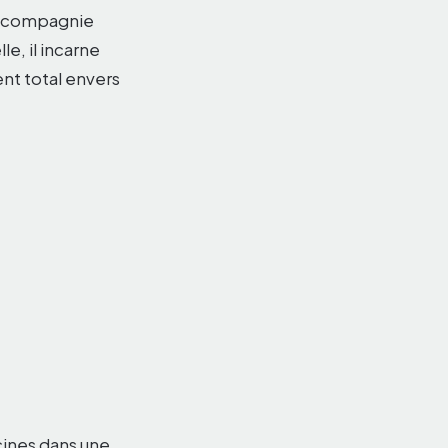
de compagnie
e, il incarne
nt total envers
cines dans une