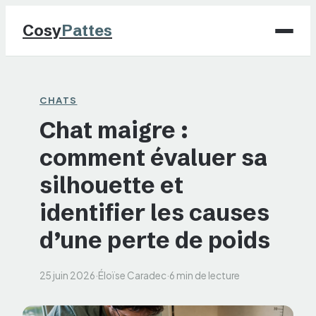
Cosy
Pattes
Chiens
CHATS
Chat maigre :
Chats
comment évaluer sa
NAC
silhouette et
Maison
identifier les causes
d’une perte de poids
Jardinage
25 juin 2026
·
Éloïse Caradec
·
6 min de lecture