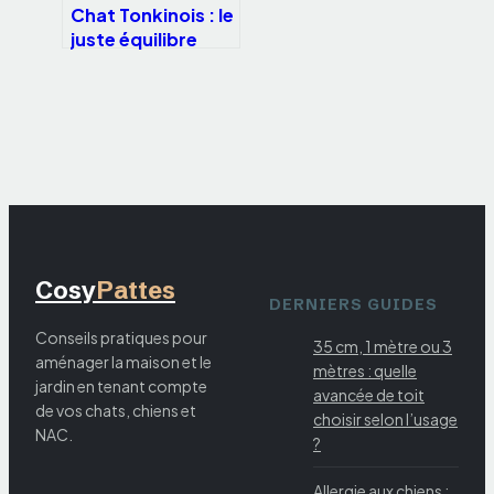
Chat Tonkinois : le
juste équilibre
entre l’élégance
du Siamois et la
douceur du
Burmese
Cosy
Pattes
DERNIERS GUIDES
Conseils pratiques pour
35 cm, 1 mètre ou 3
aménager la maison et le
mètres : quelle
jardin en tenant compte
avancée de toit
de vos chats, chiens et
choisir selon l’usage
NAC.
?
Allergie aux chiens :