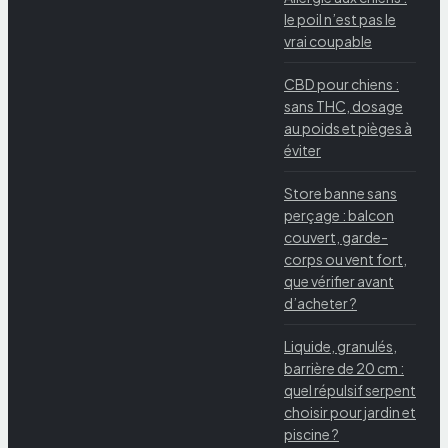
le poil n’est pas le
vrai coupable
CBD pour chiens :
sans THC, dosage
au poids et pièges à
éviter
Store banne sans
perçage : balcon
couvert, garde-
corps ou vent fort,
que vérifier avant
d’acheter ?
Liquide, granulés,
barrière de 20 cm :
quel répulsif serpent
choisir pour jardin et
piscine ?