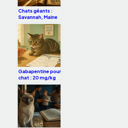
Chats géants :
Savannah, Maine
Coon et 5 races
impressionnantes
à découvrir
Gabapentine pour
chat : 20 mg/kg
et 3 précautions
pour apaiser sans
sédater