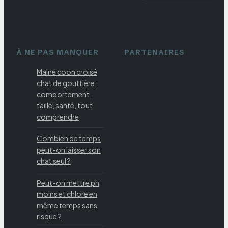
À NE PAS MANQUER
PARTENAIRES
Maine coon croisé
chat de gouttière :
comportement,
taille, santé, tout
comprendre
Combien de temps
peut-on laisser son
chat seul ?
Peut-on mettre ph
moins et chlore en
même temps sans
risque ?