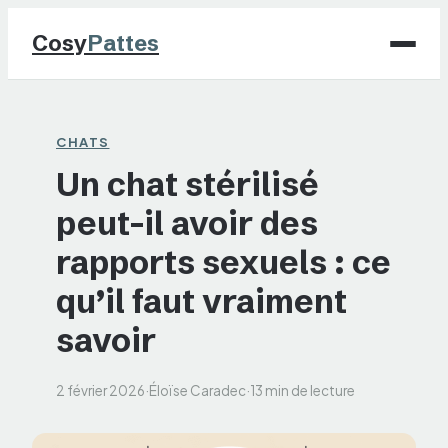
Cosy
Pattes
Chiens
CHATS
Un chat stérilisé
Chats
peut-il avoir des
NAC
rapports sexuels : ce
Maison
qu’il faut vraiment
savoir
Jardinage
2 février 2026
·
Éloïse Caradec
·
13 min de lecture