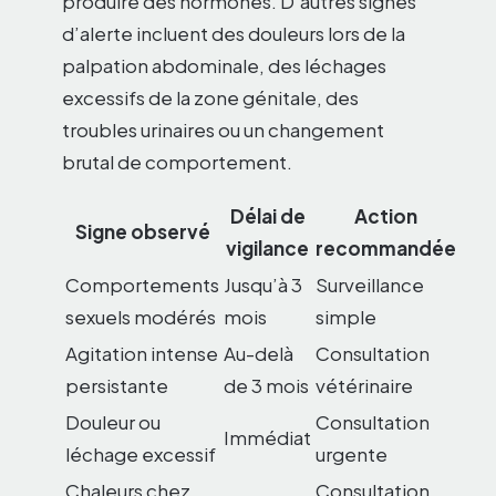
produire des hormones. D’autres signes
d’alerte incluent des douleurs lors de la
palpation abdominale, des léchages
excessifs de la zone génitale, des
troubles urinaires ou un changement
brutal de comportement.
Délai de
Action
Signe observé
vigilance
recommandée
Comportements
Jusqu’à 3
Surveillance
sexuels modérés
mois
simple
Agitation intense
Au-delà
Consultation
persistante
de 3 mois
vétérinaire
Douleur ou
Consultation
Immédiat
léchage excessif
urgente
Chaleurs chez
Consultation