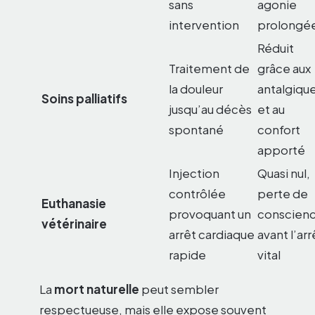
sans
agonie
intervention
prolongé
Réduit
Traitement de
grâce aux
la douleur
antalgiqu
Soins palliatifs
jusqu’au décès
et au
spontané
confort
apporté
Injection
Quasi nul,
contrôlée
perte de
Euthanasie
provoquant un
conscien
vétérinaire
arrêt cardiaque
avant l’arr
rapide
vital
La
mort naturelle
peut sembler
respectueuse, mais elle expose souvent