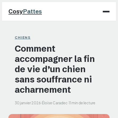
Cosy
Pattes
Chiens
CHIENS
Comment
Chats
accompagner la fin
NAC
de vie d’un chien
Maison
sans souffrance ni
acharnement
Jardinage
30 janvier 2026
·
Éloïse Caradec
·
11 min de lecture