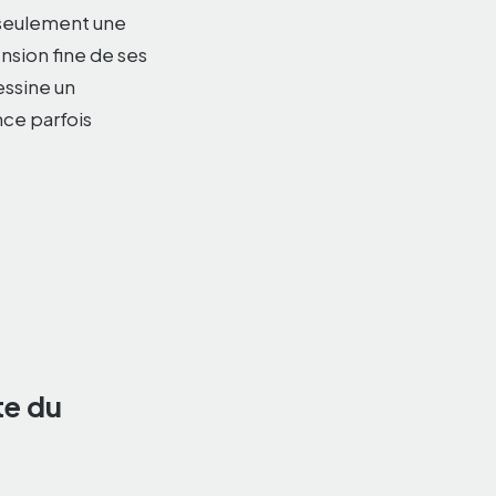
s seulement une
nsion fine de ses
essine un
ce parfois
te du