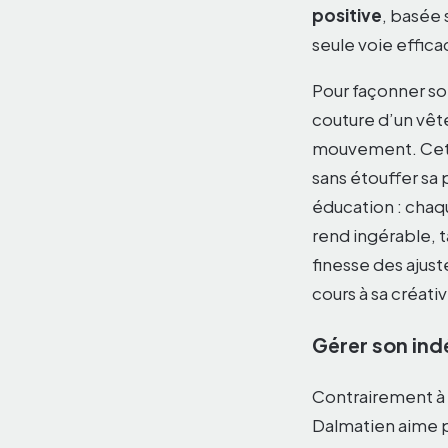
positive
, basée
seule voie effica
Pour façonner so
couture d’un vêt
mouvement. Cett
sans étouffer sa 
éducation : chaqu
rend ingérable, ta
finesse des ajust
cours à sa créativ
Gérer son ind
Contrairement à d
Dalmatien aime p