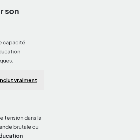
r son
de capacité
éducation
iques.
 inclut vraiment
e tension dans la
ande brutale ou
ducation