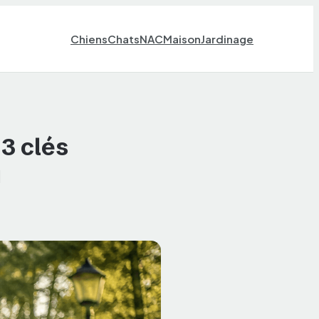
Chiens
Chats
NAC
Maison
Jardinage
 3 clés
u