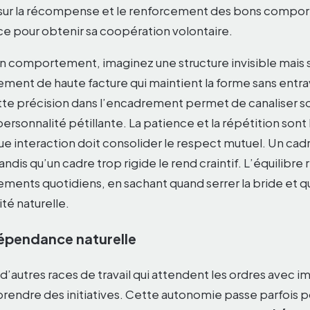
 sur la récompense et le renforcement des bons compor
ce pour obtenir sa coopération volontaire.
n comportement, imaginez une structure invisible mais 
ement de haute facture qui maintient la forme sans entra
e précision dans l’encadrement permet de canaliser
personnalité pétillante. La patience et la répétition sont 
e interaction doit consolider le respect mutuel. Un cadr
ndis qu’un cadre trop rigide le rend craintif. L’équilibre 
ements quotidiens, en sachant quand serrer la bride et qu
ité naturelle.
épendance naturelle
’autres races de travail qui attendent les ordres avec i
rendre des initiatives. Cette autonomie passe parfois p