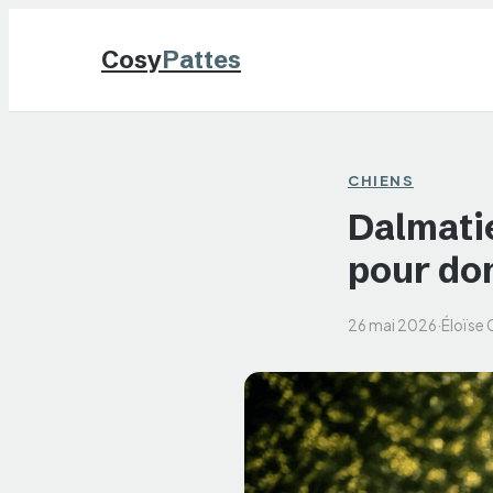
Cosy
Pattes
CHIENS
Dalmatie
pour do
26 mai 2026
·
Éloïse