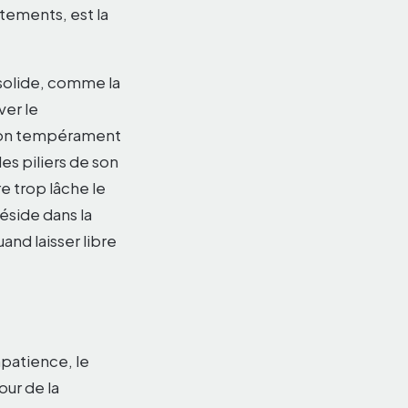
tements, est la
solide, comme la
ver le
 son tempérament
les piliers de son
e trop lâche le
réside dans la
and laisser libre
mpatience, le
our de la