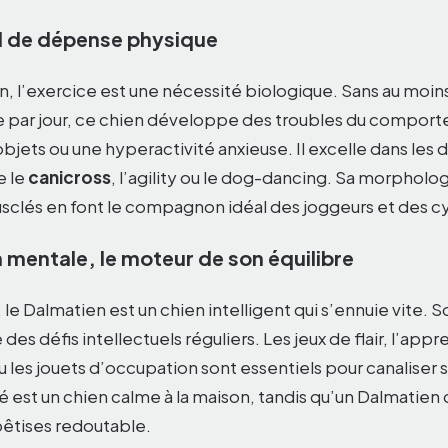
al de dépense physique
, l’exercice est une nécessité biologique. Sans au moins
se par jour, ce chien développe des troubles du comp
objets ou une hyperactivité anxieuse. Il excelle dans les d
e le
canicross
, l’agility ou le dog-dancing. Sa morpholo
lés en font le compagnon idéal des joggeurs et des cy
n mentale, le moteur de son équilibre
 le Dalmatien est un chien intelligent qui s’ennuie vite. 
es défis intellectuels réguliers. Les jeux de flair, l’app
 les jouets d’occupation sont essentiels pour canaliser s
 est un chien calme à la maison, tandis qu’un Dalmatien 
bêtises redoutable.