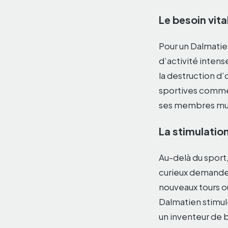
Le besoin vit
Pour un Dalmatien
d’activité inten
la destruction d’
sportives comm
ses membres musc
La stimulatio
Au-delà du sport,
curieux demande d
nouveaux tours ou
Dalmatien stimulé
un inventeur de 