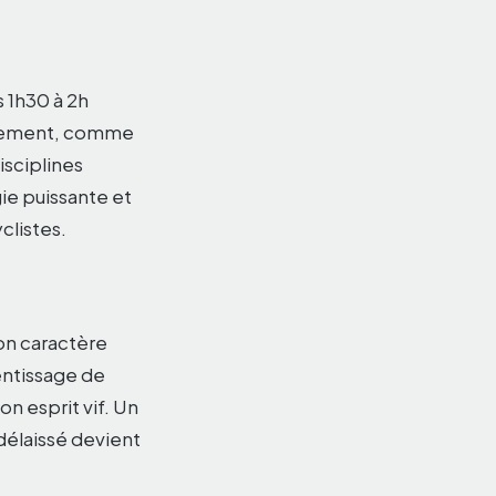
 1h30 à 2h
ortement, comme
isciplines
gie puissante et
clistes.
Son caractère
rentissage de
on esprit vif. Un
délaissé devient