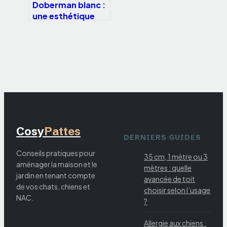
Doberman blanc :
une esthétique
fascinante au prix
d’une fragilité
génétique réelle
Cosy
Pattes
DERNIERS GUIDES
Conseils pratiques pour
35 cm, 1 mètre ou 3
aménager la maison et le
mètres : quelle
jardin en tenant compte
avancée de toit
de vos chats, chiens et
choisir selon l’usage
NAC.
?
Allergie aux chiens :