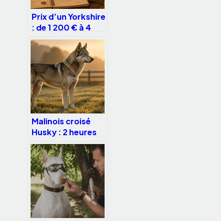
Prix d’un Yorkshire
: de 1 200 € à 4
500 €, les 4
facteurs qui
justifient cet
écart
Malinois croisé
Husky : 2 heures
d’activité
quotidienne et les
clés pour
canaliser son
énergie