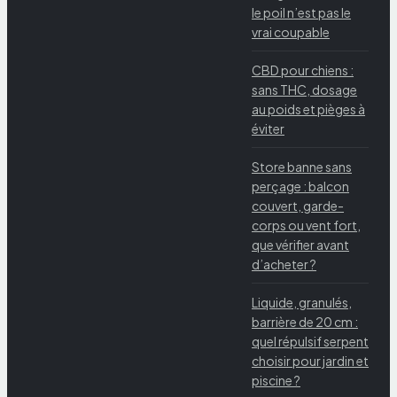
le poil n’est pas le
vrai coupable
CBD pour chiens :
sans THC, dosage
au poids et pièges à
éviter
Store banne sans
perçage : balcon
couvert, garde-
corps ou vent fort,
que vérifier avant
d’acheter ?
Liquide, granulés,
barrière de 20 cm :
quel répulsif serpent
choisir pour jardin et
piscine ?