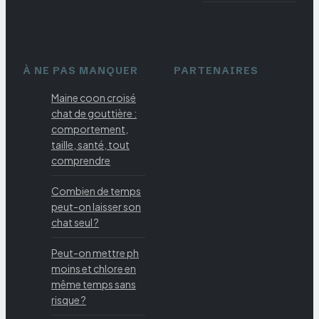
À NE PAS MANQUER
PARTENAIRES
Maine coon croisé
chat de gouttière :
comportement,
taille, santé, tout
comprendre
Combien de temps
peut-on laisser son
chat seul ?
Peut-on mettre ph
moins et chlore en
même temps sans
risque ?