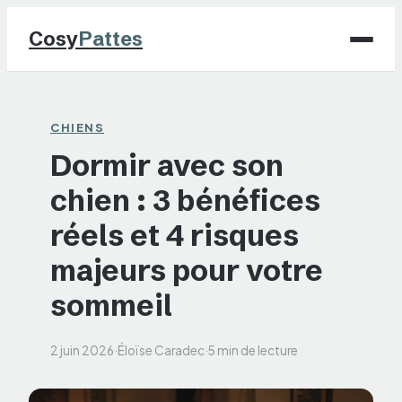
Cosy
Pattes
Chiens
CHIENS
Dormir avec son
Chats
chien : 3 bénéfices
NAC
réels et 4 risques
Maison
majeurs pour votre
sommeil
Jardinage
2 juin 2026
·
Éloïse Caradec
·
5 min de lecture