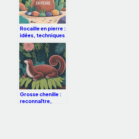
Rocaille en pierre :
idées, techniques
et conseils pour
un massif durable
Grosse chenille :
reconnaître,
identifier et gérer
ces larves
imposantes