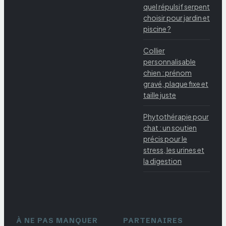
quel répulsif serpent
choisir pour jardin et
piscine ?
Collier
personnalisable
chien : prénom
gravé, plaque fixe et
taille juste
Phytothérapie pour
chat : un soutien
précis pour le
stress, les urines et
la digestion
À NE PAS MANQUER
PARTENAIRES