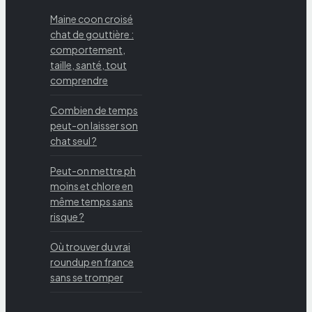
Maine coon croisé
chat de gouttière :
comportement,
taille, santé, tout
comprendre
Combien de temps
peut-on laisser son
chat seul ?
Peut-on mettre ph
moins et chlore en
même temps sans
risque ?
Où trouver du vrai
roundup en france
sans se tromper