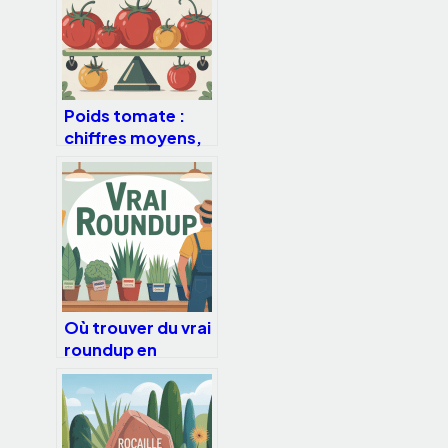
Poids tomate :
chiffres moyens,
rendements et
conseils pratiques
Où trouver du vrai
roundup en
france sans se
tromper