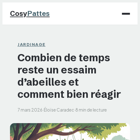
Cosy
Pattes
Chiens
JARDINAGE
Combien de temps
Chats
reste un essaim
NAC
d’abeilles et
Maison
comment bien réagir
Jardinage
7 mars 2026
·
Éloïse Caradec
·
8 min de lecture