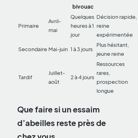
bivouac
Quelques
Décision rapide,
Avril-
Primaire
heures à 1
reine
mai
jour
expérimentée
Plus hésitant,
Secondaire
Mai-juin
1 à 3 jours
jeune reine
Ressources
Juillet-
rares,
Tardif
2 à 4 jours
août
prospection
longue
Que faire si un essaim
d’abeilles reste près de
chez vous