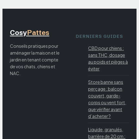
Cosy
Pattes
DERNIERS GUIDES
Conseils pratiques pour
CBD pour chiens :
aménager la maison et le
sans THC, dosage
jardin en tenant compte
au poids et pièges à
de vos chats, chiens et
éviter
NAC.
Store banne sans
perçage : balcon
couvert, garde-
corps ou vent fort,
que vérifier avant
d’acheter ?
Liquide, granulés,
barrière de 20 cm :