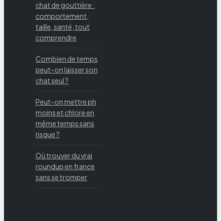
chat de gouttière :
comportement,
taille, santé, tout
comprendre
Combien de temps
peut-on laisser son
chat seul ?
Peut-on mettre ph
moins et chlore en
même temps sans
risque ?
Où trouver du vrai
roundup en france
sans se tromper