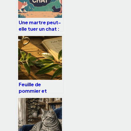
Une martre peut-
elle tuer un chat :
risques réels et
protections
Feuille de
pommier et
pomme-cannelier
: bienfaits,
usages et
précautions
d’emploi