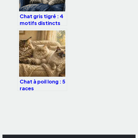
Chat gris tigré : 4
motifs distincts
et les races
idéales pour votre
foyer
Chat à poil long : 5
races
emblématiques et
conseils pour un
pelage sans
nœuds