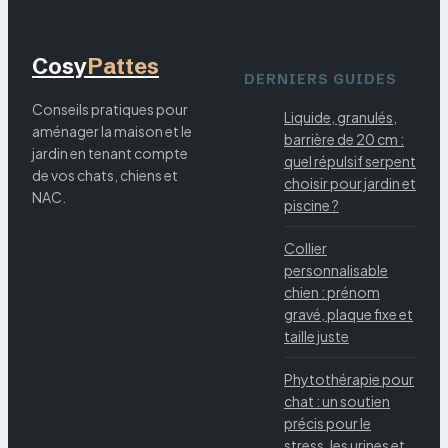
Cosy
Pattes
DERNIERS GUIDES
Conseils pratiques pour
Liquide, granulés,
aménager la maison et le
barrière de 20 cm :
jardin en tenant compte
quel répulsif serpent
de vos chats, chiens et
choisir pour jardin et
NAC.
piscine ?
Collier
personnalisable
chien : prénom
gravé, plaque fixe et
taille juste
Phytothérapie pour
chat : un soutien
précis pour le
stress, les urines et