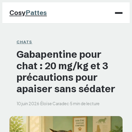
Cosy
Pattes
Chiens
CHATS
Gabapentine pour
Chats
chat : 20 mg/kg et 3
NAC
précautions pour
Maison
apaiser sans sédater
Jardinage
10 juin 2026
·
Éloïse Caradec
·
5 min de lecture