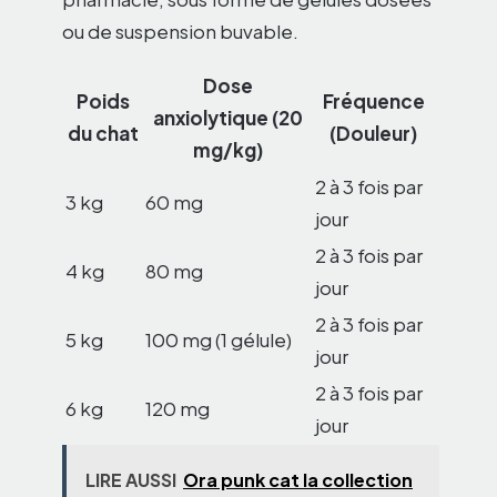
ou de suspension buvable.
Dose
Poids
Fréquence
anxiolytique (20
du chat
(Douleur)
mg/kg)
2 à 3 fois par
3 kg
60 mg
jour
2 à 3 fois par
4 kg
80 mg
jour
2 à 3 fois par
5 kg
100 mg (1 gélule)
jour
2 à 3 fois par
6 kg
120 mg
jour
LIRE AUSSI
Ora punk cat la collection