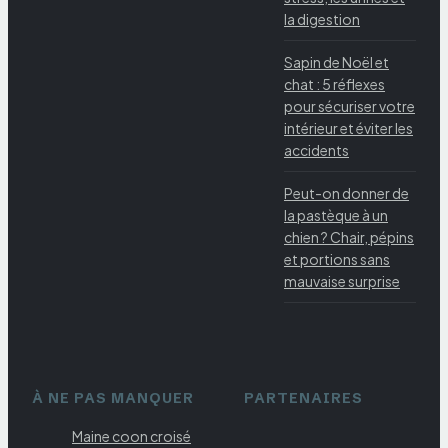
la digestion
Sapin de Noël et
chat : 5 réflexes
pour sécuriser votre
intérieur et éviter les
accidents
Peut-on donner de
la pastèque à un
chien ? Chair, pépins
et portions sans
mauvaise surprise
À NE PAS MANQUER
PARTENAIRES
Maine coon croisé