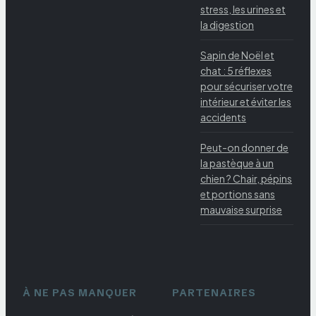
stress, les urines et
la digestion
Sapin de Noël et
chat : 5 réflexes
pour sécuriser votre
intérieur et éviter les
accidents
Peut-on donner de
la pastèque à un
chien ? Chair, pépins
et portions sans
mauvaise surprise
À NE PAS MANQUER
PARTENAIRES