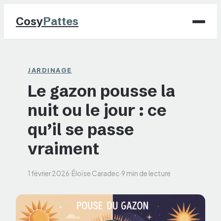
Cosy
Pattes
Chiens
JARDINAGE
Le gazon pousse la
Chats
nuit ou le jour : ce
NAC
qu’il se passe
Maison
vraiment
Jardinage
1 février 2026
·
Éloïse Caradec
·
9 min de lecture