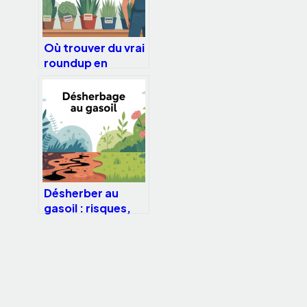
Où trouver du vrai
roundup en
france sans se
tromper
Désherber au
gasoil : risques,
sanctions et
alternatives
vraiment
efficaces