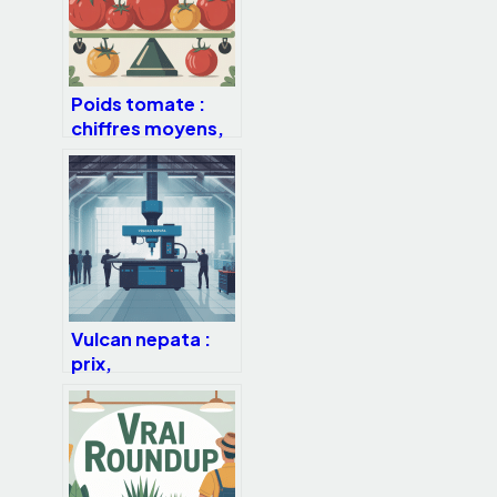
Poids tomate :
chiffres moyens,
rendements et
conseils pratiques
Vulcan nepata :
prix,
performances et
usages expliqués
simplement