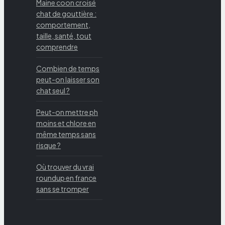
Maine coon croisé
chat de gouttière :
comportement,
taille, santé, tout
comprendre
Combien de temps
peut-on laisser son
chat seul ?
Peut-on mettre ph
moins et chlore en
même temps sans
risque ?
Où trouver du vrai
roundup en france
sans se tromper