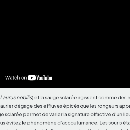
Laurus nobilis
) et la sauge sclarée agissent comme des r
 laurier dégage des effluves épicés que les rongeurs app
ge sclarée permet de varier la signature olfactive d’un l
us évitez le phénomène d’accoutumance. Les souris ét