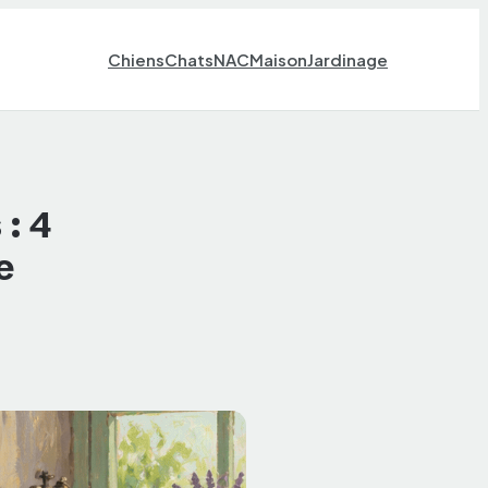
Chiens
Chats
NAC
Maison
Jardinage
 : 4
e