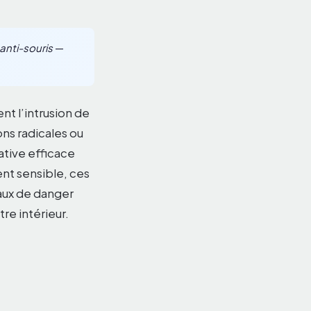
 anti-souris
—
nt l’intrusion de
ons radicales ou
ative efficace
nt sensible, ces
aux de danger
re intérieur.