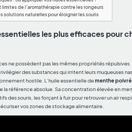
 limites de l’aromathérapie contre les rongeurs
 solutions naturelles pour éloigner les souris
essentielles les plus efficaces pour c
ces ne possèdent pas les mêmes propriétés répulsives. 
 privilégier des substances qui irritent leurs muqueuses na
ronnement hostile. L’huile essentielle de
menthe poivr
e la référence absolue. Sa concentration élevée en ment
fs des souris, les forçant à fuir pour retrouver un air resp
 sécuriser vos zones de stockage alimentaire.