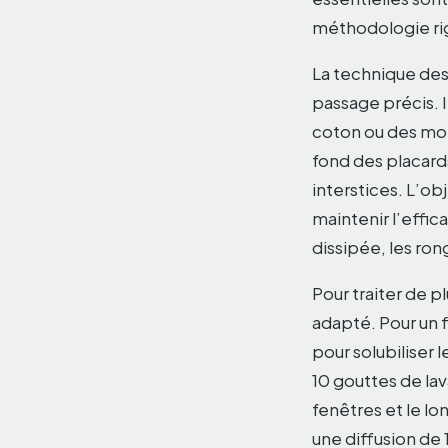
méthodologie rig
La technique des
passage précis. I
coton ou des morc
fond des placard
interstices. L’obje
maintenir l’effica
dissipée, les ron
Pour traiter de p
adapté. Pour un f
pour solubiliser 
10 gouttes de lav
fenêtres et le lo
une diffusion de 