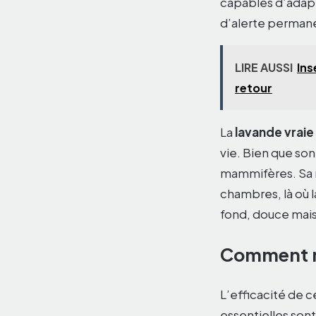
capables d’adapt
d’alerte permanent
LIRE AUSSI
Ins
retour
La
lavande vraie
vie. Bien que son
mammifères. Sa ré
chambres, là où l
fond, douce mais
Comment me
L’efficacité de c
essentielles son