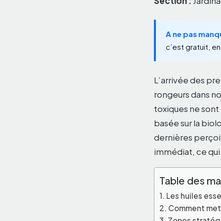
Section :
Jardina
A ne pas manq
c’est gratuit, en 
L’arrivée des pr
rongeurs dans nos
toxiques ne sont 
basée sur la bio
dernières perço
immédiat, ce qui 
Table des ma
Les huiles esse
Comment mettr
Zones stratégi