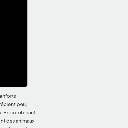
enforts
récient peu,
ieu. En combinant
ant des animaux