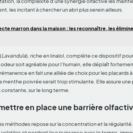
ation, la complexité d’une synergie olfactive les mainti
, les incitant à chercher un abri plus serein ailleurs.
ecte marron dans la maison : les reconnaître, les éliminer
(
Lavandula
), riche en linalol, complète ce dispositif po
 odeur soit agréable pour l’humain, elle déplaît fortemen
manence en fait une alliée de choix pour les placards à 
a menthe poivrée serait trop stimulante. Elle assure une
 constante, sur le long terme.
ttre en place une barrière olfactiv
es méthodes repose sur la concentration et la régularité.
t volatiles et perdent leur puissance avec le temps, imp