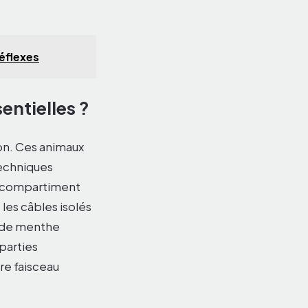
réflexes
entielles ?
ion. Ces animaux
 techniques
le compartiment
 les câbles isolés
s de menthe
 parties
re faisceau