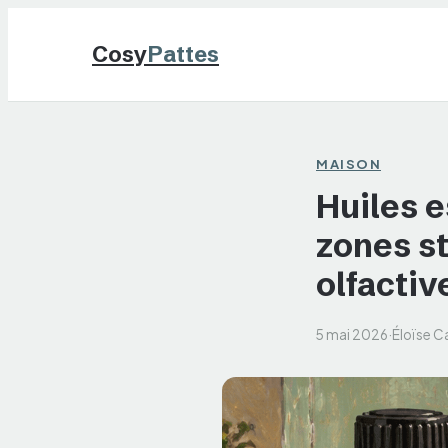
Cosy
Pattes
MAISON
Huiles e
zones st
olfactiv
5 mai 2026
·
Éloïse C