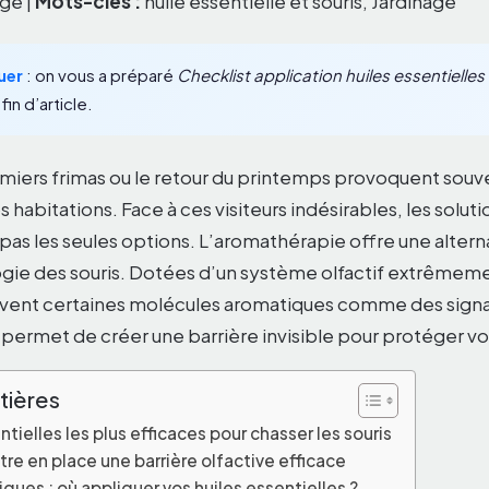
ge |
Mots-clés :
huile essentielle et souris, Jardinage
uer
: on vous a préparé
Checklist application huiles essentielles
fin d’article.
emiers frimas ou le retour du printemps provoquent souve
 habitations. Face à ces visiteurs indésirables, les soluti
pas les seules options. L’aromathérapie offre une altern
logie des souris. Dotées d’un système olfactif extrêmeme
ivent certaines molécules aromatiques comme des sign
permet de créer une barrière invisible pour protéger vot
tières
ntielles les plus efficaces pour chasser les souris
e en place une barrière olfactive efficace
ques : où appliquer vos huiles essentielles ?