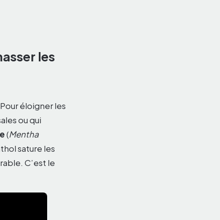
hasser les
Pour éloigner les
sales ou qui
ée
(
Mentha
hol sature les
irable. C’est le