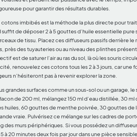
oureuse pour garantir des résultats durables.
 cotons imbibés est la méthode la plus directe pour trai
l suffit de déposer 2 à 5 gouttes d’huile essentielle pure
eaux de tissu. Placez ces diffuseurs passifs derrière le r
s, près des tuyauteries ou au niveau des plinthes présen
ctif est de saturer l’air au ras du sol, là où les souris circu
cité, renouvelez ces cotons tous les 2 à 3 jours, car une f
geurs n’hésiteront pas à revenir explorer la zone.
lus grandes surfaces comme un sous-sol ou un garage, le 
lacon de 200 ml, mélangez 150 ml d’eau distillée, 30 ml 
les huiles, 60 gouttes de menthe poivrée, 30 gouttes de l
ande vraie. Pulvérisez ce mélange sur les cadres de porte
ng des murs périphériques. Si vous possédez un diffuseur
15 à 20 minutes deux fois par jour dans une pièce sensible