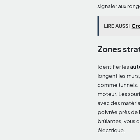
signaler aux ron
LIRE AUSSI
Cro
Zones strat
Identifier les
aut
longent les murs,
comme tunnels. P
moteur. Les souri
avec des matéria
poivrée près de l
brûlantes, vous c
électrique.