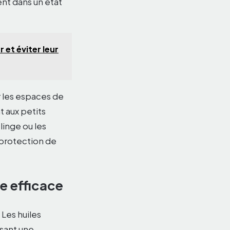
ent dans un état
 et éviter leur
ur les espaces de
t aux petits
linge ou les
 protection de
e efficace
 Les huiles
osant une