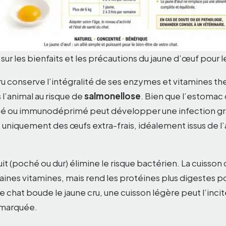
sur les bienfaits et les précautions du jaune d’œuf pour l
ru conserve l’intégralité de ses enzymes et vitamines th
l’animal au risque de
salmonellose
. Bien que l’estomac 
âgé ou immunodéprimé peut développer une infection gra
ez uniquement des œufs extra-frais, idéalement issus de l’
it (poché ou dur) élimine le risque bactérien. La cuisson
nes vitamines, mais rend les protéines plus digestes pou
re chat boude le jaune cru, une cuisson légère peut l’inci
 marquée.