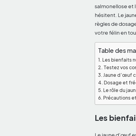
salmonellose et 
hésitent. Le jau
règles de dosage 
votre félin en to
Table des ma
Les bienfaits 
Testez vos co
Jaune d’œuf cru
Dosage et fréq
Le rôle du jau
Précautions e
Les bienfai
Le jaune d’œuf es