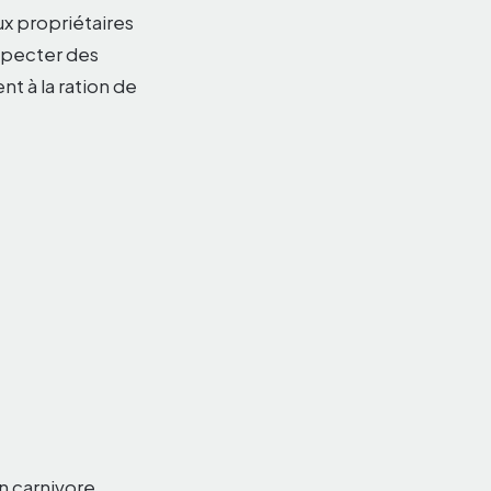
x propriétaires
especter des
t à la ration de
n carnivore