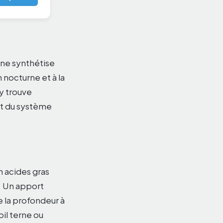
t ne synthétise
n nocturne et à la
 y trouve
et du système
n acides gras
x. Un apport
e la profondeur à
oil terne ou