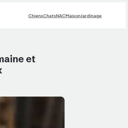
Chiens
Chats
NAC
Maison
Jardinage
maine et
x