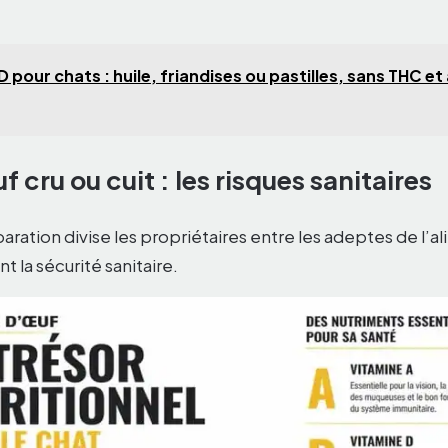
 pour chats : huile, friandises ou pastilles, sans THC e
 cru ou cuit : les risques sanitaires
ration divise les propriétaires entre les adeptes de l’a
nt la sécurité sanitaire.