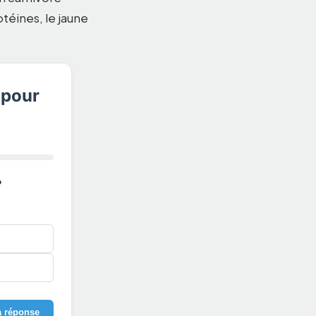
téines, le jaune
 pour
?
a réponse