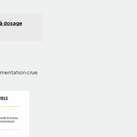
t à dosage
limentation crue