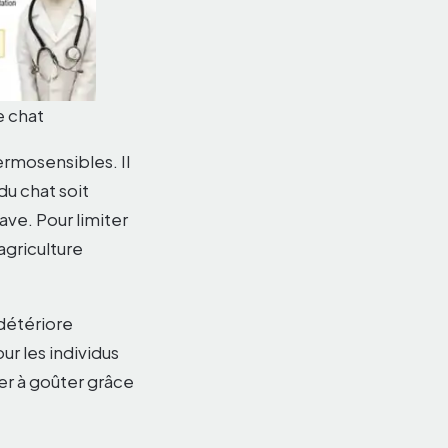
e chat
ermosensibles. Il
du chat soit
ve. Pour limiter
agriculture
 détériore
r les individus
ter à goûter grâce