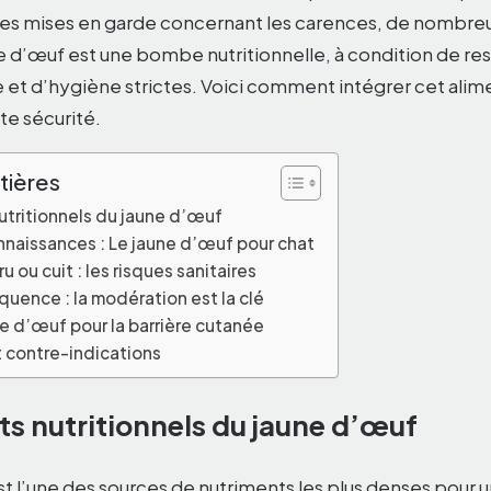
les mises en garde concernant les carences, de nombreu
ne d’œuf est une bombe nutritionnelle, à condition de r
et d’hygiène strictes. Voici comment intégrer cet alimen
ute sécurité.
tières
nutritionnels du jaune d’œuf
nnaissances : Le jaune d’œuf pour chat
 ou cuit : les risques sanitaires
uence : la modération est la clé
ne d’œuf pour la barrière cutanée
t contre-indications
ts nutritionnels du jaune d’œuf
t l’une des sources de nutriments les plus denses pour u