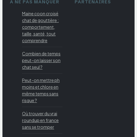
À NE PAS MANQUER
PARTENAIRES
Maine coon croisé
chat de gouttière :
comportement,
taille, santé, tout
comprendre
Combien de temps
peut-on laisser son
chat seul ?
Peut-on mettre ph
moins et chlore en
même temps sans
risque ?
Où trouver du vrai
roundup en france
sans se tromper