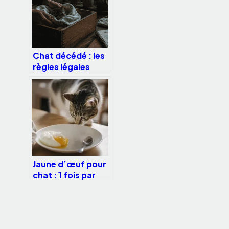
comment
l’apprivoiser ?
Chat décédé : les
règles légales
pour
l’inhumation, la
crémation et
éviter l’amende
de 3 750 €
Jaune d’œuf pour
chat : 1 fois par
semaine et 3
précautions pour
un pelage soyeux