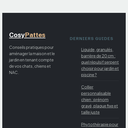
Cosy
Pattes
DERNIERS GUIDES
Conseils pratiques pour
Liquide, granulés,
aménager la maison et le
barrière de 20 cm :
jardin en tenant compte
quel répulsif serpent
de vos chats, chiens et
choisir pour jardin et
NAC.
piscine ?
Collier
personnalisable
chien : prénom
gravé, plaque fixe et
taille juste
Phytothérapie pour