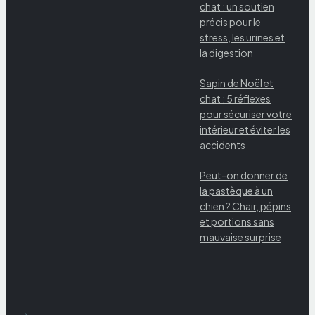
chat : un soutien
précis pour le
stress, les urines et
la digestion
Sapin de Noël et
chat : 5 réflexes
pour sécuriser votre
intérieur et éviter les
accidents
Peut-on donner de
la pastèque à un
chien ? Chair, pépins
et portions sans
mauvaise surprise