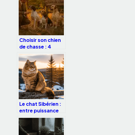
Choisir son chien
de chasse : 4
familles et leurs
spécialités pour
réussir votre
binôme
Le chat Sibérien :
entre puissance
sauvage et
tempérament
affectueux,