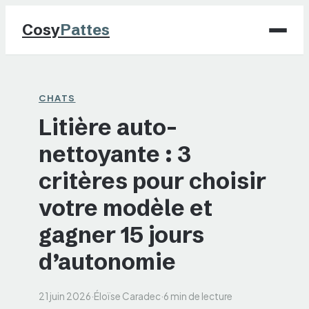
Cosy
Pattes
Chiens
CHATS
Litière auto-
Chats
nettoyante : 3
NAC
critères pour choisir
Maison
votre modèle et
gagner 15 jours
Jardinage
d’autonomie
21 juin 2026
·
Éloïse Caradec
·
6 min de lecture