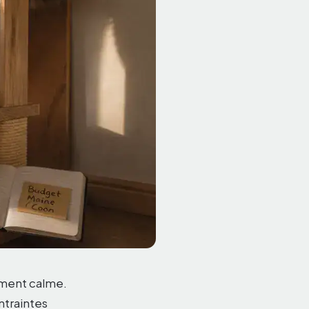
ament calme.
ntraintes