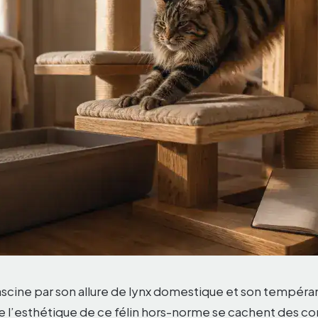
scine par son allure de lynx domestique et son tempér
re l’esthétique de ce félin hors-norme se cachent des co