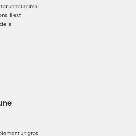
er un tel animal
ns, il est
de la
 une
mplement un gros