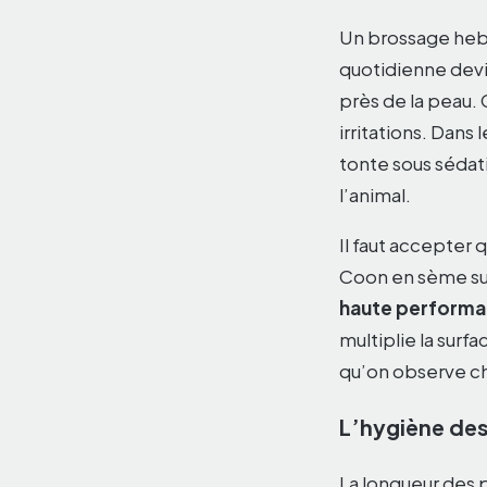
Un brossage heb
quotidienne devi
près de la peau.
irritations. Dans
tonte sous sédat
l’animal.
Il faut accepter 
Coon en sème sur
haute perform
multiplie la sur
qu’on observe ch
L’hygiène des
La longueur des p