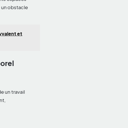
 un obstacle
yvalent et
orel
 un travail
nt,