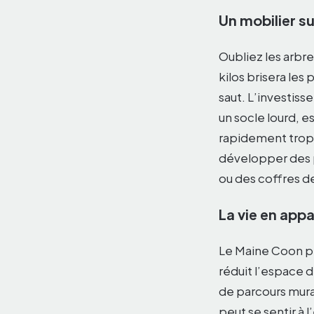
Un mobilier s
Oubliez les arbr
kilos brisera les
saut. L’investis
un socle lourd, e
rapidement trop 
développer des p
ou des coffres 
La vie en appa
Le Maine Coon pe
réduit l’espace d
de parcours mura
peut se sentir à l