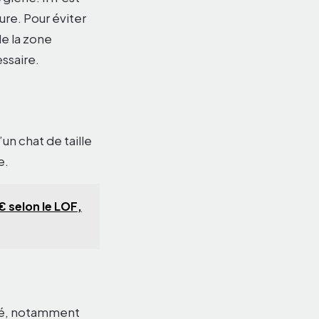
ure. Pour éviter
de la zone
ssaire.
n chat de taille
e.
€ selon le LOF,
nté, notamment