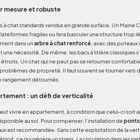
ur mesure et robuste
es à chat standards vendus en grande surface. Un Maine 
 plateformes fragiles ou fera basculer une structure trop l
sement dans un
arbre à chat renforcé
, avec des poteaux 
st une nécessité. De même, les bacs à litière classiques 
étroits. Un chat qui ne peut pas se retourner confortab
roblèmes de propreté. Il faut souvent se tourner vers 
de rangement détournés.
rtement : un défi de verticalité
ut vivre en appartement, à condition que celui-ci soit a
isponible au sol. Pour compenser, l’installation de
ponts
ux est recommandée. Sans cette exploitation de la vertic
’étroit, ce qui génère un stress. La circulation dans les p