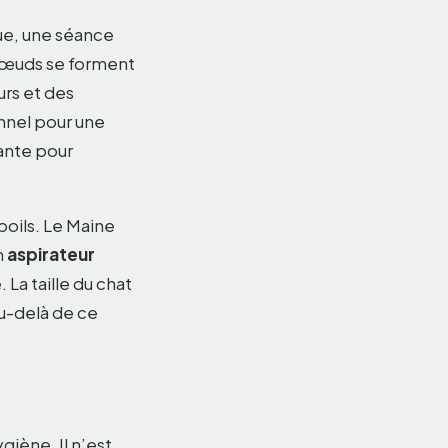
ue, une séance
 nœuds se forment
urs et des
onnel pour une
sante pour
poils. Le Maine
n
aspirateur
 La taille du chat
au-delà de ce
giène. Il n’est