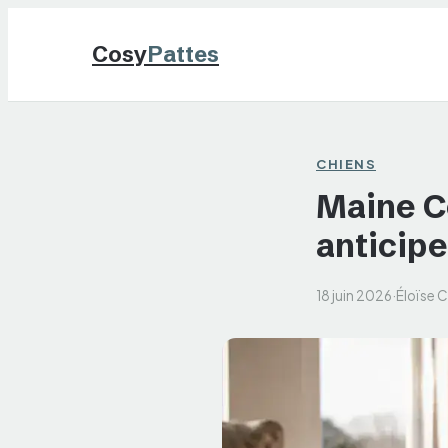
Cosy
Pattes
CHIENS
Maine Co
anticipe
18 juin 2026
·
Éloïse 