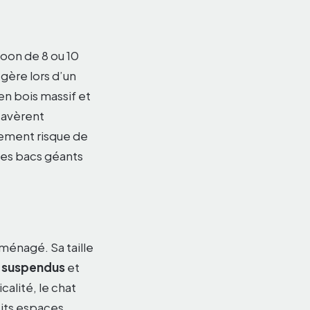
Coon de 8 ou 10
égère lors d’un
en bois massif et
s’avèrent
lement risque de
des bacs géants
ménagé. Sa taille
 suspendus
et
alité, le chat
etits espaces