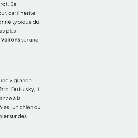
rrot. Sa
r, car il hérite
bonné typique du
es plus
 vairons
sur une
 une vigilance
tre. Du Husky, il
ance à la
les : un chien qui
bier sur des