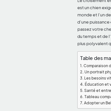
Le croisement en
est un chien exig
monde et l’un de
d’une puissance 
passez votre chem
du temps et de l’
plus polyvalent 
Table des ma
Comparaison de
Un portrait p
Les besoins vi
Éducation et v
Santé et entret
Tableau compar
Adopter un Be