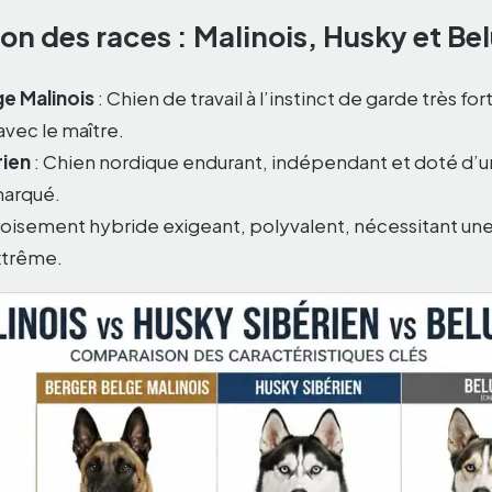
n des races : Malinois, Husky et Be
e Malinois
: Chien de travail à l’instinct de garde très for
avec le maître.
rien
: Chien nordique endurant, indépendant et doté d’un
marqué.
roisement hybride exigeant, polyvalent, nécessitant une
xtrême.