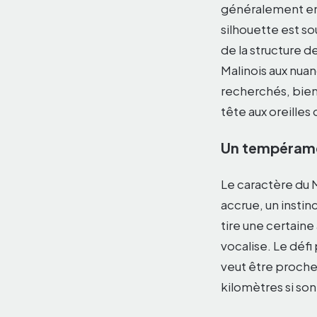
généralement e
silhouette est so
de la structure 
Malinois aux nuan
recherchés, bien
tête aux oreilles 
Un tempérame
Le caractère du M
accrue, un instin
tire une certain
vocalise. Le défi
veut être proche 
kilomètres si so