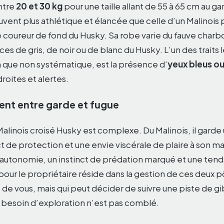
ntre
20 et 30 kg
pour une taille allant de 55 à 65 cm au ga
uvent plus athlétique et élancée que celle d’un Malinois pu
de coureur de fond du Husky. Sa robe varie du fauve char
ces de gris, de noir ou de blanc du Husky. L’un des traits l
 que non systématique, est la présence d’
yeux bleus ou
droites et alertes.
nt entre garde et fugue
alinois croisé Husky est complexe. Du Malinois, il garde
ct de protection et une envie viscérale de plaire à son maî
e autonomie, un instinct de prédation marqué et une tend
 pour le propriétaire réside dans la gestion de ces deux pô
de vous, mais qui peut décider de suivre une piste de gi
n besoin d’exploration n’est pas comblé.