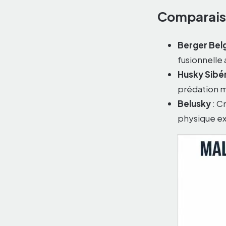
Comparaiso
Berger Belg
fusionnelle 
Husky Sibé
prédation 
Belusky
: C
physique e