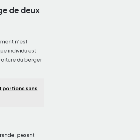
age de deux
ement n’est
que individu est
roiture du berger
t portions sans
grande, pesant