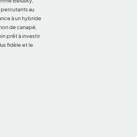
nommé Belusky,
 percutants au
ance à un hybride
gnon de canapé,
n prêt à investir
s fidèle et le