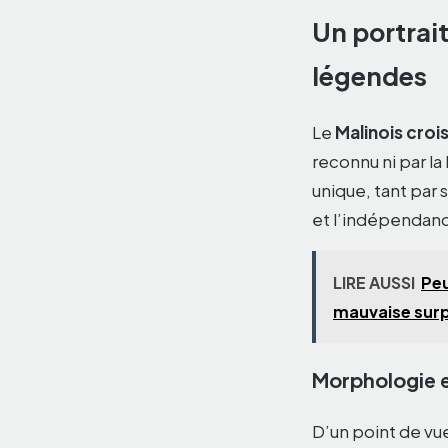
Un portrai
légendes
Le
Malinois croi
reconnu ni par la 
unique, tant par 
et l’indépendanc
LIRE AUSSI
Peu
mauvaise surp
Morphologie 
D’un point de vu