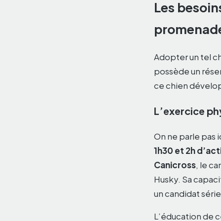
Les besoins
promenad
Adopter un tel c
possède un réser
ce chien dévelo
L’exercice ph
On ne parle pas i
1h30 et 2h d’act
Canicross
, le c
Husky. Sa capaci
un candidat série
L’éducation de c