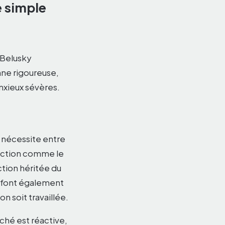
e simple
 Belusky
nne rigoureuse,
xieux sévères.
y nécessite entre
traction comme le
action héritée du
n font également
n soit travaillée.
ché est réactive,