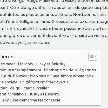
tre le Berger Belge Malinois et le Husky Sibérien, sur
eant. Ce mélange entre l’un des chiens de garde les plus
s athlètes les plus endurants du Grand Nord donne naiss
et d’une intelligence rares. Si vous cherchez un compa
in. En revanche, si vous êtes un passionné de sport cani
énergie, ce croisement devient le partenaire de vie le plu
que vous ayez jamais connu.
tières
s races : Malinois, Husky et Belusky
hysique et tempérament : l’héritage de deux légendes
taux du Belusky : bien plus qu’une simple promenade
ie sociale : un défi pour maîtres avertis
ien : ce qu’il faut surveiller
atif : Malinois, Husky et Belusky
lusky : une démarche responsable