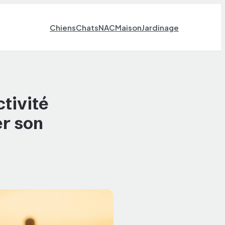
Chiens
Chats
NAC
Maison
Jardinage
ctivité
er son