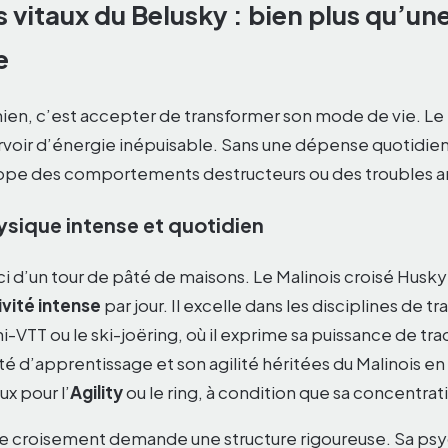
 vitaux du Belusky : bien plus qu’un
e
hien, c’est accepter de transformer son mode de vie. Le
voir d’énergie inépuisable. Sans une dépense quotidie
ppe des comportements destructeurs ou des troubles an
ysique intense et quotidien
ci d’un tour de pâté de maisons. Le Malinois croisé Husk
ivité intense
par jour. Il excelle dans les disciplines de 
ani-VTT ou le ski-joëring, où il exprime sa puissance de tr
té d’apprentissage et son agilité héritées du Malinois e
ux pour l’
Agility
ou le ring, à condition que sa concentratio
e croisement demande une structure rigoureuse. Sa psy