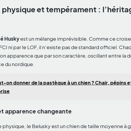
t physique et tempérament : l’hérit
sé Husky
est un mélange imprévisible. Comme ce crois
FCI ni par le LOF, il n’existe pas de standard officiel. Cha
son apparence que par son caractère, oscillant entre la d
e du nordique.
t-on donner de la pastèque à un chien ? Chair, pépins e
rise
et apparence changeante
e physique, le Belusky est un chien de taille moyenne à 