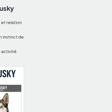
lusky
t et relation
 instinct de
 activité