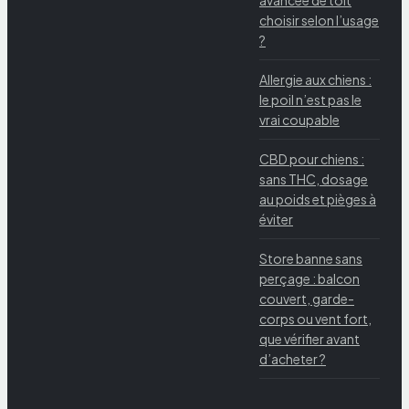
choisir selon l’usage
?
Allergie aux chiens :
le poil n’est pas le
vrai coupable
CBD pour chiens :
sans THC, dosage
au poids et pièges à
éviter
Store banne sans
perçage : balcon
couvert, garde-
corps ou vent fort,
que vérifier avant
d’acheter ?