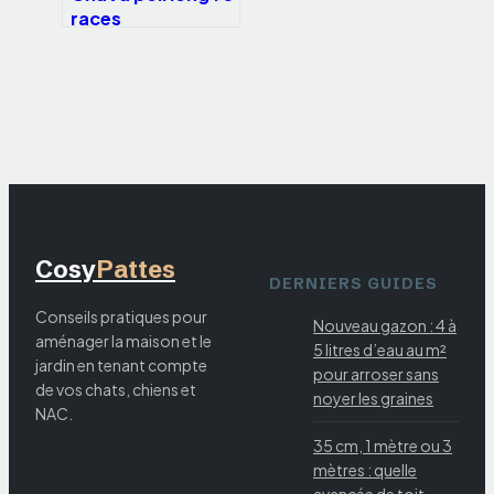
races
emblématiques et
conseils pour un
pelage sans
nœuds
Cosy
Pattes
DERNIERS GUIDES
Conseils pratiques pour
Nouveau gazon : 4 à
aménager la maison et le
5 litres d’eau au m²
jardin en tenant compte
pour arroser sans
de vos chats, chiens et
noyer les graines
NAC.
35 cm, 1 mètre ou 3
mètres : quelle
avancée de toit