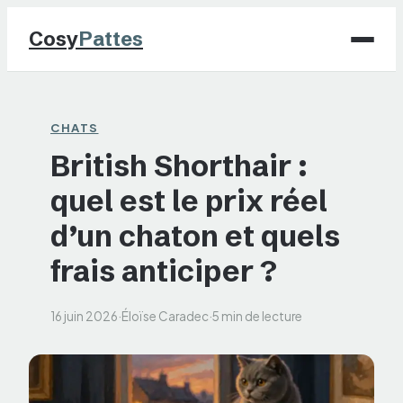
Cosy
Pattes
Chiens
CHATS
British Shorthair :
Chats
quel est le prix réel
NAC
d’un chaton et quels
Maison
frais anticiper ?
Jardinage
16 juin 2026
·
Éloïse Caradec
·
5 min de lecture