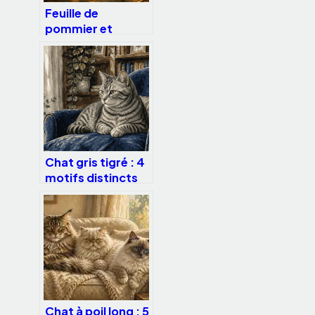
Feuille de
pommier et
pomme-cannelier
: bienfaits,
usages et
précautions
d’emploi
Chat gris tigré : 4
motifs distincts
et les races
idéales pour votre
foyer
Chat à poil long : 5