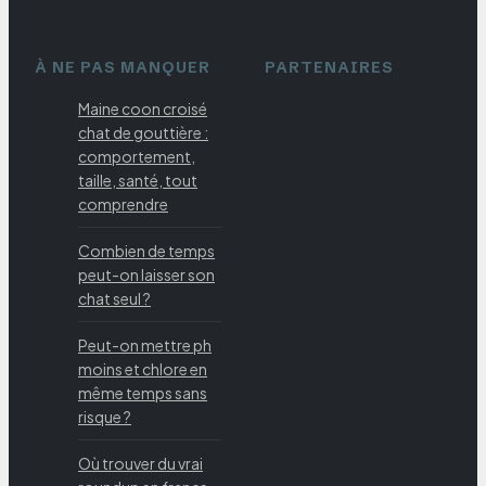
À NE PAS MANQUER
PARTENAIRES
Maine coon croisé
chat de gouttière :
comportement,
taille, santé, tout
comprendre
Combien de temps
peut-on laisser son
chat seul ?
Peut-on mettre ph
moins et chlore en
même temps sans
risque ?
Où trouver du vrai