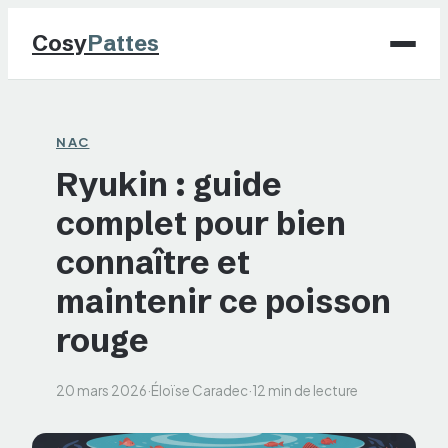
Cosy
Pattes
Chiens
NAC
Ryukin : guide
Chats
complet pour bien
NAC
connaître et
Maison
maintenir ce poisson
rouge
Jardinage
20 mars 2026
·
Éloïse Caradec
·
12 min de lecture