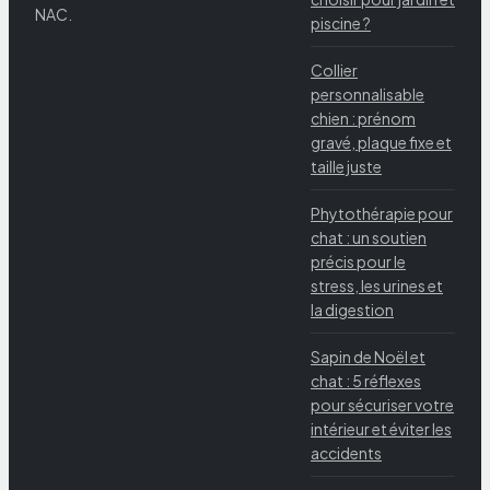
NAC.
piscine ?
Collier
personnalisable
chien : prénom
gravé, plaque fixe et
taille juste
Phytothérapie pour
chat : un soutien
précis pour le
stress, les urines et
la digestion
Sapin de Noël et
chat : 5 réflexes
pour sécuriser votre
intérieur et éviter les
accidents