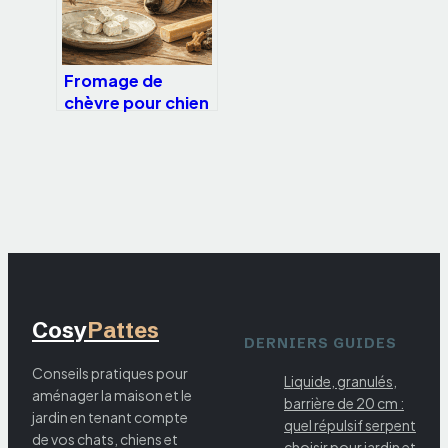
Fromage de
chèvre pour chien
: bénéfices réels
ou risque digestif
?
Cosy
Pattes
DERNIERS GUIDES
Conseils pratiques pour
Liquide, granulés,
aménager la maison et le
barrière de 20 cm :
jardin en tenant compte
quel répulsif serpent
de vos chats, chiens et
choisir pour jardin et