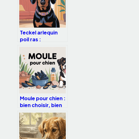
Teckel arlequin
poil ras :
caractère, santé,
prix et conseils
d’éducation
Moule pour chien :
bien choisir, bien
utiliser, bien
conserver