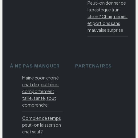
Peut-on donner de
la pastèque à un
chien ? Chair, pépins
et portions sans
mauvaise surprise
À NE PAS MANQUER
PARTENAIRES
Maine coon croisé
chat de gouttière :
comportement,
taille, santé, tout
comprendre
Combien de temps
peut-on laisser son
chat seul ?