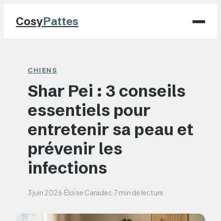
Cosy
Pattes
Chiens
CHIENS
Shar Pei : 3 conseils
Chats
essentiels pour
NAC
entretenir sa peau et
Maison
prévenir les
infections
Jardinage
3 juin 2026
·
Éloïse Caradec
·
7 min de lecture