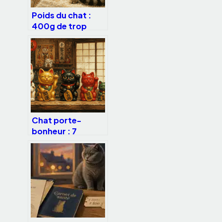
Poids du chat :
400g de trop
équivalent à 4kg
chez l’humain
Chat porte-
bonheur : 7
couleurs pour
attirer la chance
et transformer
votre quotidien