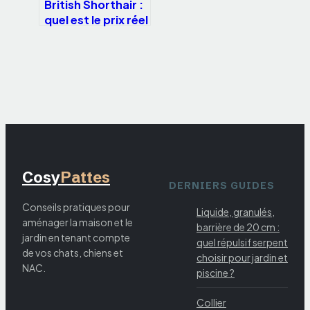
British Shorthair :
quel est le prix réel
d’un chaton et
quels frais
anticiper ?
Cosy
Pattes
DERNIERS GUIDES
Conseils pratiques pour
Liquide, granulés,
aménager la maison et le
barrière de 20 cm :
jardin en tenant compte
quel répulsif serpent
de vos chats, chiens et
choisir pour jardin et
NAC.
piscine ?
Collier