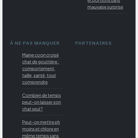
et portions sans
mauvaise surprise
À NE PAS MANQUER
PARTENAIRES
Maine coon croisé
chat de gouttière :
comportement,
taille, santé, tout
comprendre
Combien de temps
peut-on laisser son
chat seul ?
Peut-on mettre ph
moins et chlore en
même temps sans