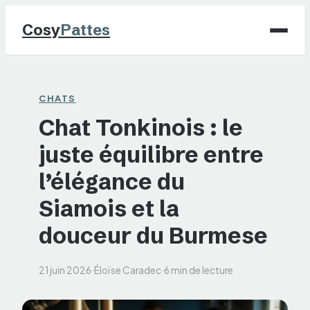
Cosy
Pattes
Chiens
CHATS
Chat Tonkinois : le
Chats
juste équilibre entre
NAC
l’élégance du
Maison
Siamois et la
douceur du Burmese
Jardinage
21 juin 2026
·
Éloïse Caradec
·
6 min de lecture