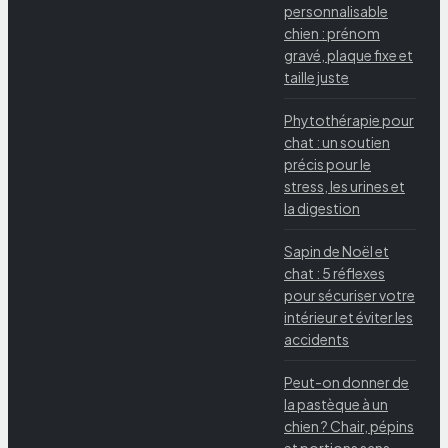
personnalisable
chien : prénom
gravé, plaque fixe et
taille juste
Phytothérapie pour
chat : un soutien
précis pour le
stress, les urines et
la digestion
Sapin de Noël et
chat : 5 réflexes
pour sécuriser votre
intérieur et éviter les
accidents
Peut-on donner de
la pastèque à un
chien ? Chair, pépins