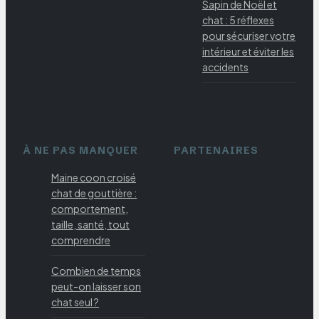
Sapin de Noël et
chat : 5 réflexes
pour sécuriser votre
intérieur et éviter les
accidents
À NE PAS MANQUER
PARTENAIRES
Maine coon croisé
chat de gouttière :
comportement,
taille, santé, tout
comprendre
Combien de temps
peut-on laisser son
chat seul ?