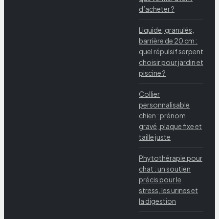
d’acheter ?
Liquide, granulés,
barrière de 20 cm :
quel répulsif serpent
choisir pour jardin et
piscine ?
Collier
personnalisable
chien : prénom
gravé, plaque fixe et
taille juste
Phytothérapie pour
chat : un soutien
précis pour le
stress, les urines et
la digestion