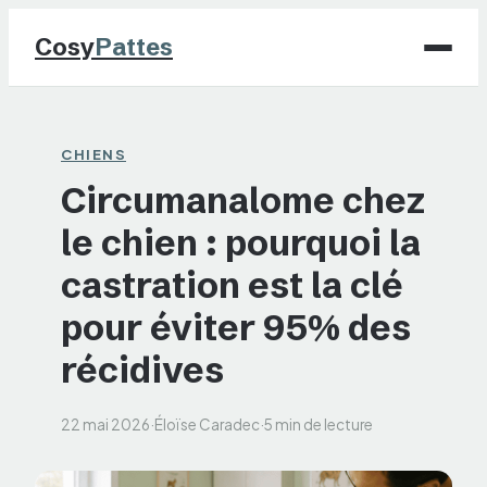
Cosy
Pattes
Chiens
CHIENS
Circumanalome chez
Chats
le chien : pourquoi la
NAC
castration est la clé
Maison
pour éviter 95% des
récidives
Jardinage
22 mai 2026
·
Éloïse Caradec
·
5 min de lecture