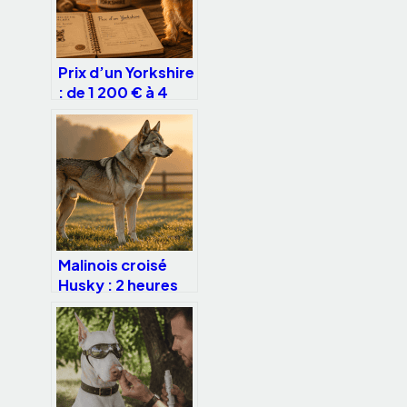
Prix d’un Yorkshire
: de 1 200 € à 4
500 €, les 4
facteurs qui
justifient cet
écart
Malinois croisé
Husky : 2 heures
d’activité
quotidienne et les
clés pour
canaliser son
énergie