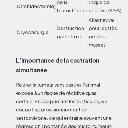
de la
risque de
(Orchidectomie)
testostérone
récidive (95%)
Alternative
Destruction
pour les très
Cryochirurgie
par le froid
petites
masses
L’importance de la castration
simultanée
Retirer la tumeur sans castrer l’animal
expose à un risque de récidive quasi
certain. En supprimant les testicules, on
coupe l’approvisionnement en
testostérone, ce qui entraîne souvent une
régression spontanée des micro-tumeurs