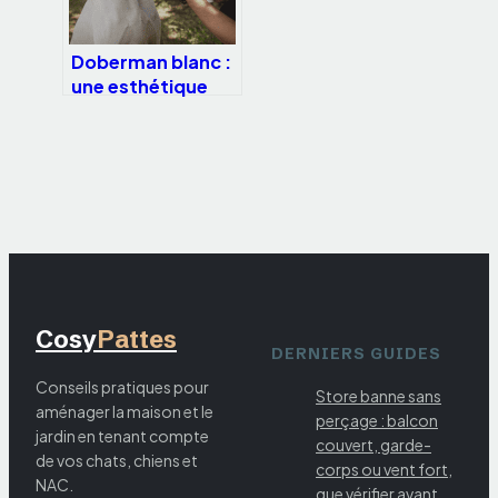
Doberman blanc :
une esthétique
fascinante au prix
d’une fragilité
génétique réelle
Cosy
Pattes
DERNIERS GUIDES
Conseils pratiques pour
Store banne sans
aménager la maison et le
perçage : balcon
jardin en tenant compte
couvert, garde-
de vos chats, chiens et
corps ou vent fort,
NAC.
que vérifier avant