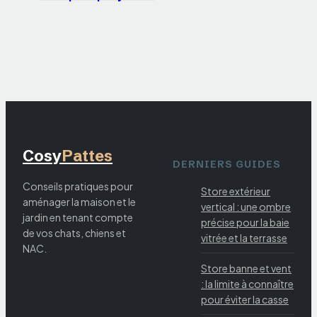
et 3 clés pour
dompter son
tempérament
têtu
Cosy
Pattes
DERNIERS GUIDES
Conseils pratiques pour
Store extérieur
aménager la maison et le
vertical : une ombre
jardin en tenant compte
précise pour la baie
de vos chats, chiens et
vitrée et la terrasse
NAC.
Store banne et vent
: la limite à connaître
pour éviter la casse