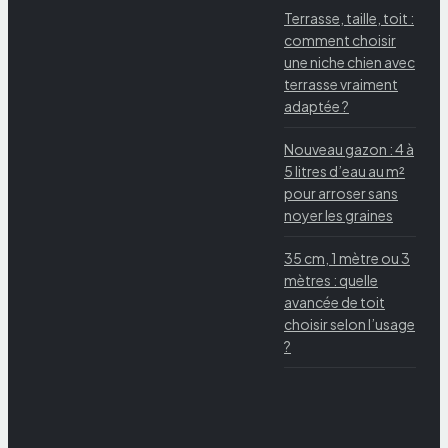
Terrasse, taille, toit :
comment choisir
une niche chien avec
terrasse vraiment
adaptée ?
Nouveau gazon : 4 à
5 litres d’eau au m²
pour arroser sans
noyer les graines
35 cm, 1 mètre ou 3
mètres : quelle
avancée de toit
choisir selon l’usage
?