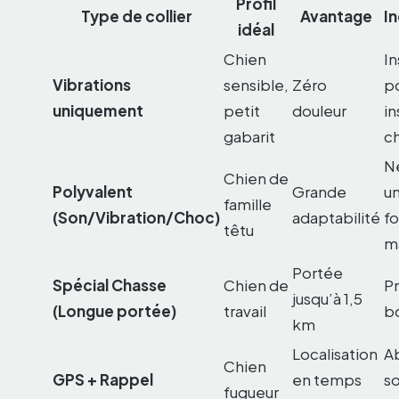
Profil
Type de collier
Avantage
I
idéal
Chien
In
Vibrations
sensible,
Zéro
po
uniquement
petit
douleur
in
gabarit
c
N
Chien de
Polyvalent
Grande
u
famille
(Son/Vibration/Choc)
adaptabilité
f
têtu
m
Portée
Spécial Chasse
Chien de
Pr
jusqu’à 1,5
(Longue portée)
travail
bo
km
Localisation
A
Chien
GPS + Rappel
en temps
s
fugueur