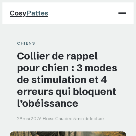
Cosy
Pattes
Chiens
CHIENS
Collier de rappel
Chats
pour chien : 3 modes
NAC
de stimulation et 4
Maison
erreurs qui bloquent
l’obéissance
Jardinage
29 mai 2026
·
Éloïse Caradec
·
5 min de lecture