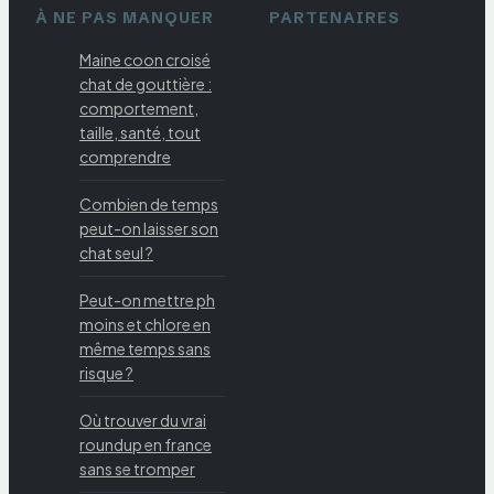
À NE PAS MANQUER
PARTENAIRES
Maine coon croisé
chat de gouttière :
comportement,
taille, santé, tout
comprendre
Combien de temps
peut-on laisser son
chat seul ?
Peut-on mettre ph
moins et chlore en
même temps sans
risque ?
Où trouver du vrai
roundup en france
sans se tromper