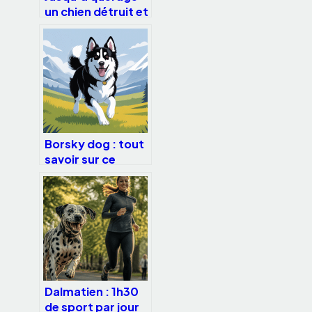
un chien détruit et
comment enrayer
ce
comportement
Borsky dog : tout
savoir sur ce
croisé border
collie husky
Dalmatien : 1h30
de sport par jour