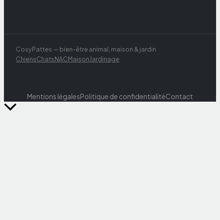
CosyPattes — bien-être animal, maison & jardin
Chiens
Chats
NAC
Maison
Jardinage
Mentions légales
Politique de confidentialité
Contact
Retour
en
haut