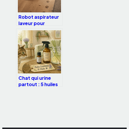
Robot aspirateur
laveur pour
animaux : 5000
Pa, brosses
silicone et
navigation IA pour
un sol impeccable
Chat qui urine
partout : 5 huiles
essentielles et
dosages
sécurisés pour
stopper le
marquage