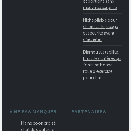
et portions sans
mauvaise surprise
Niche pliable pour
chien : taille, usage
et sécurité avant
d’acheter
Diamètre, stabilité,
bruit : les critères qui
font une bonne
roue d’exercice
pour chat
À NE PAS MANQUER
PARTENAIRES
Maine coon croisé
chat de gouttière :