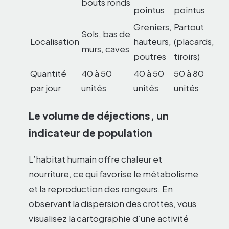
bouts ronds
pointus
pointus
Greniers,
Partout
Sols, bas de
Localisation
hauteurs,
(placards,
murs, caves
poutres
tiroirs)
Quantité
40 à 50
40 à 50
50 à 80
par jour
unités
unités
unités
Le volume de déjections, un
indicateur de population
L’habitat humain offre chaleur et
nourriture, ce qui favorise le métabolisme
et la reproduction des rongeurs. En
observant la dispersion des crottes, vous
visualisez la cartographie d’une activité