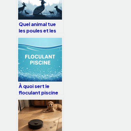
Quel animal tue
les poules et les
laisse sur place :
les pistes à vérifier
À quoi sert le
floculant piscine
et comment bien
l’utiliser