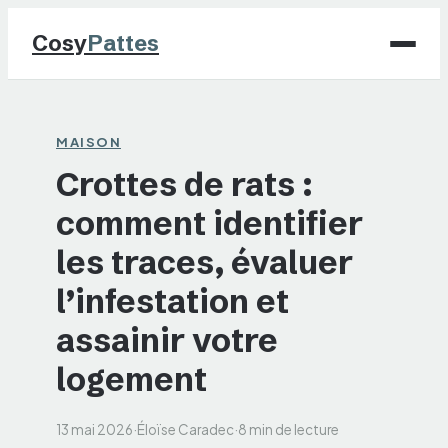
Cosy
Pattes
Chiens
MAISON
Crottes de rats :
Chats
comment identifier
NAC
les traces, évaluer
Maison
l’infestation et
assainir votre
Jardinage
logement
13 mai 2026
·
Éloïse Caradec
·
8 min de lecture