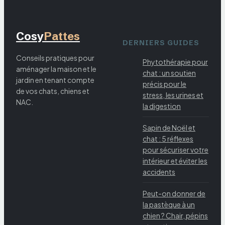
Cosy
Pattes
DERNIERS GUIDES
Conseils pratiques pour
Phytothérapie pour
aménager la maison et le
chat : un soutien
jardin en tenant compte
précis pour le
de vos chats, chiens et
stress, les urines et
NAC.
la digestion
Sapin de Noël et
chat : 5 réflexes
pour sécuriser votre
intérieur et éviter les
accidents
Peut-on donner de
la pastèque à un
chien ? Chair, pépins