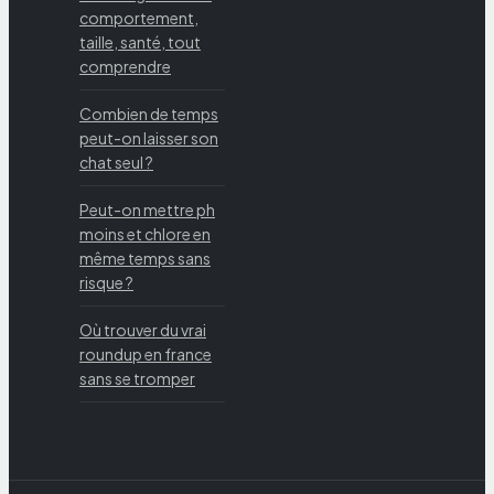
comportement,
taille, santé, tout
comprendre
Combien de temps
peut-on laisser son
chat seul ?
Peut-on mettre ph
moins et chlore en
même temps sans
risque ?
Où trouver du vrai
roundup en france
sans se tromper