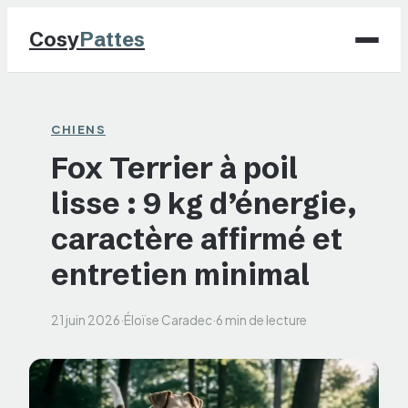
Cosy
Pattes
Chiens
CHIENS
Fox Terrier à poil
Chats
lisse : 9 kg d’énergie,
NAC
caractère affirmé et
Maison
entretien minimal
Jardinage
21 juin 2026
·
Éloïse Caradec
·
6 min de lecture