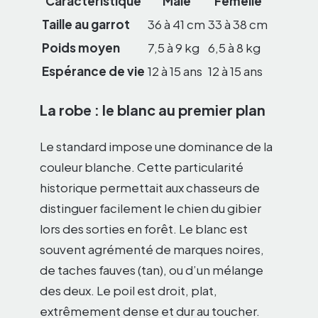
Caractéristique
Mâle
Femelle
Taille au garrot
36 à 41 cm
33 à 38 cm
Poids moyen
7,5 à 9 kg
6,5 à 8 kg
Espérance de vie
12 à 15 ans
12 à 15 ans
La robe : le blanc au premier plan
Le standard impose une dominance de la
couleur blanche. Cette particularité
historique permettait aux chasseurs de
distinguer facilement le chien du gibier
lors des sorties en forêt. Le blanc est
souvent agrémenté de marques noires,
de taches fauves (tan), ou d’un mélange
des deux. Le poil est droit, plat,
extrêmement dense et dur au toucher.