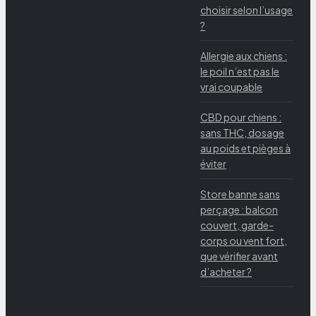
choisir selon l’usage
?
Allergie aux chiens :
le poil n’est pas le
vrai coupable
CBD pour chiens :
sans THC, dosage
au poids et pièges à
éviter
Store banne sans
perçage : balcon
couvert, garde-
corps ou vent fort,
que vérifier avant
d’acheter ?