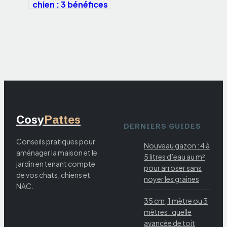
chien : 3 bénéfices
réels et 4 risques
majeurs pour
votre sommeil
Cosy
Pattes
DERNIERS GUIDES
Conseils pratiques pour
Nouveau gazon : 4 à
aménager la maison et le
5 litres d’eau au m²
jardin en tenant compte
pour arroser sans
de vos chats, chiens et
noyer les graines
NAC.
35 cm, 1 mètre ou 3
mètres : quelle
avancée de toit