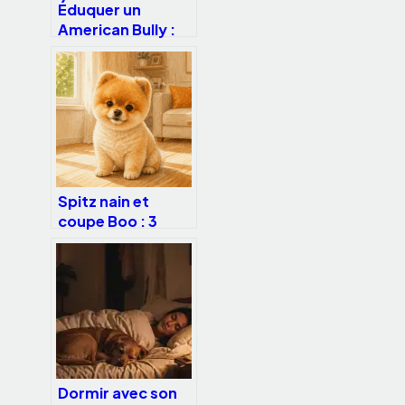
Éduquer un
American Bully :
Pourquoi le
renforcement
positif surpasse la
contrainte
physique
Spitz nain et
coupe Boo : 3
erreurs de
toilettage qui
menacent sa
santé
Dormir avec son