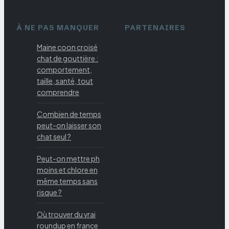
À NE PAS MANQUER
PARTENAIRES
Maine coon croisé
chat de gouttière :
comportement,
taille, santé, tout
comprendre
Combien de temps
peut-on laisser son
chat seul ?
Peut-on mettre ph
moins et chlore en
même temps sans
risque ?
Où trouver du vrai
roundup en france