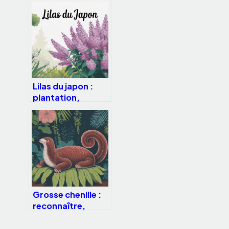
ce qu’il se passe
vraiment
Lilas du japon :
plantation,
entretien et
floraison d’un
arbuste
d’exception
Grosse chenille :
reconnaître,
identifier et gérer
ces larves