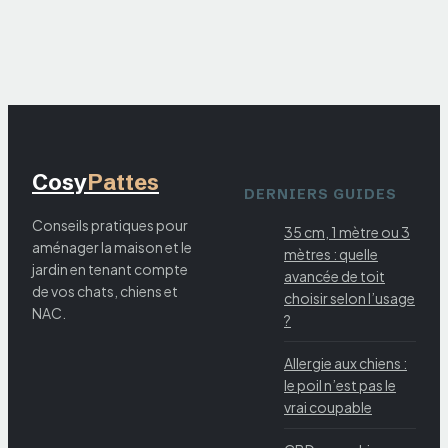
imposantes
Cosy
Pattes
DERNIERS GUIDES
Conseils pratiques pour
35 cm, 1 mètre ou 3
aménager la maison et le
mètres : quelle
jardin en tenant compte
avancée de toit
de vos chats, chiens et
choisir selon l’usage
NAC.
?
Allergie aux chiens :
le poil n’est pas le
vrai coupable