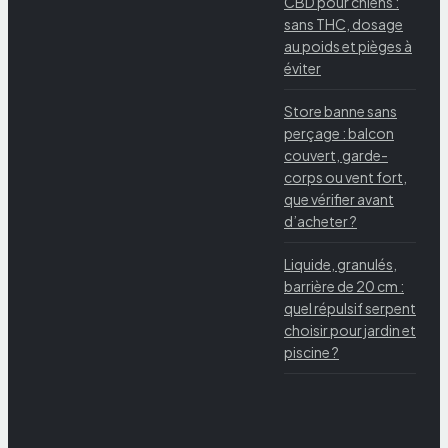
CBD pour chiens :
sans THC, dosage
au poids et pièges à
éviter
Store banne sans
perçage : balcon
couvert, garde-
corps ou vent fort,
que vérifier avant
d’acheter ?
Liquide, granulés,
barrière de 20 cm :
quel répulsif serpent
choisir pour jardin et
piscine ?