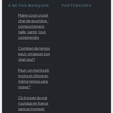
À NE PAS MANQUER
PARTENAIRES
Maine coon croisé
chat de gouttière :
comportement,
taille, santé, tout
comprendre
Combien de temps
peut-on laisser son
chat seul ?
Peut-on mettre ph
moins et chlore en
même temps sans
risque ?
Où trouver du vrai
roundup en france
sans se tromper