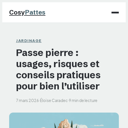
Cosy
Pattes
Chiens
JARDINAGE
Passe pierre :
Chats
usages, risques et
NAC
conseils pratiques
Maison
pour bien l’utiliser
Jardinage
7 mars 2026
·
Éloïse Caradec
·
9 min de lecture