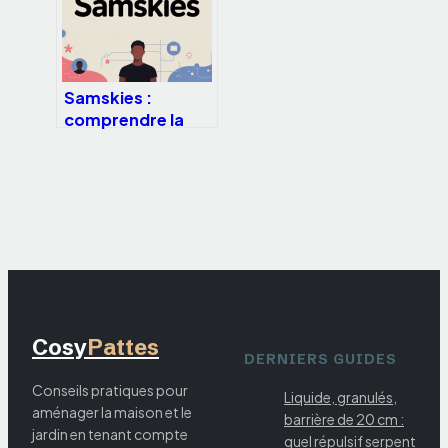
Samskies :
comprendre la
requête, ses
usages et ses
opportunités
Cosy
Pattes
DERNIERS GUIDES
Conseils pratiques pour
Liquide, granulés,
aménager la maison et le
barrière de 20 cm :
jardin en tenant compte
quel répulsif serpent