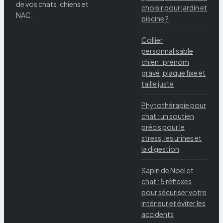
de vos chats, chiens et
choisir pour jardin et
NAC.
piscine ?
Collier
personnalisable
chien : prénom
gravé, plaque fixe et
taille juste
Phytothérapie pour
chat : un soutien
précis pour le
stress, les urines et
la digestion
Sapin de Noël et
chat : 5 réflexes
pour sécuriser votre
intérieur et éviter les
accidents