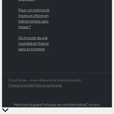
Peut-on mettre ph
moins et chlore en
même temps sans
risque ?
Où trouver du vrai
roundup en france
sans se tromper
CosyPattes — bien-être animal, maison & jardin
Chiens
Chats
NAC
Maison
Jardinage
Mentions légales
Politique de confidentialité
Contact
Retour