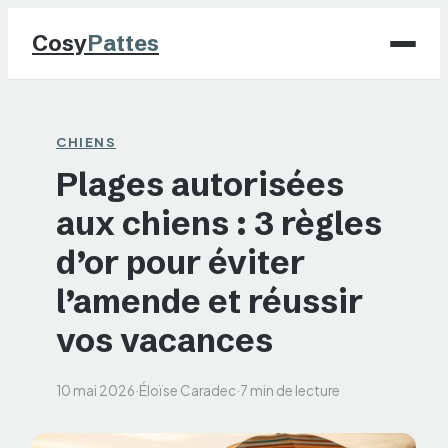
Cosy
Pattes
Chiens
CHIENS
Plages autorisées
Chats
aux chiens : 3 règles
NAC
d’or pour éviter
Maison
l’amende et réussir
vos vacances
Jardinage
10 mai 2026
·
Éloïse Caradec
·
7 min de lecture