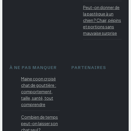
Peut-on donner de
la pastèque à un
chien ? Chair, pépins
et portions sans
mauvaise surprise
À NE PAS MANQUER
PARTENAIRES
Maine coon croisé
chat de gouttière :
comportement,
taille, santé, tout
comprendre
Combien de temps
peut-on laisser son
chat seul ?