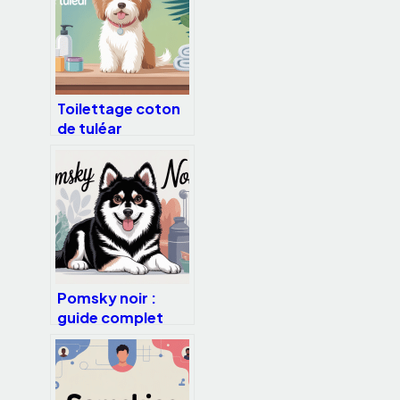
acharnement
Toilettage coton
de tuléar
comment
entretenir au
mieux son pelage
Pomsky noir :
guide complet
pour bien choisir
et s’en occuper