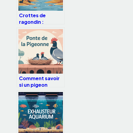
Crottes de
ragondin :
reconnaître,
évaluer les risques
et agir
Comment savoir
si un pigeon
femelle va pondre
prochainement