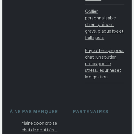
Collier
personnalisable
chien : prénom
gravé, plaque fixe et
taille juste
Phytothérapie pour
chat : un soutien
précis pour le
stress, les urines et
la digestion
À NE PAS MANQUER
PARTENAIRES
Maine coon croisé
chat de gouttière :