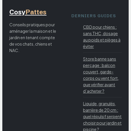
Cosy
Pattes
DERNIERS GUIDES
Conseils pratiques pour
CBD pour chiens :
aménager la maison et le
sans THC, dosage
jardin en tenant compte
au poids et pièges à
de vos chats, chiens et
éviter
NAC.
Store banne sans
perçage : balcon
couvert, garde-
corps ou vent fort,
que vérifier avant
d’acheter ?
Liquide, granulés,
barrière de 20 cm :
quel répulsif serpent
choisir pour jardin et
piscine ?