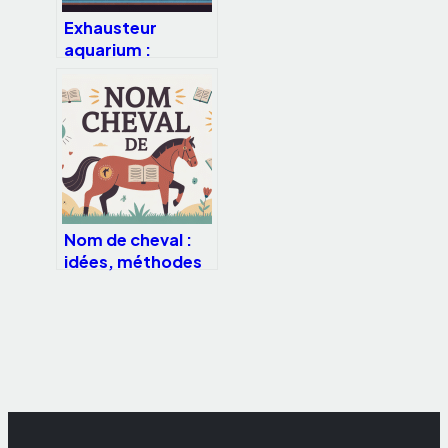
Exhausteur
aquarium :
fonctionnement,
choix et
installation sans
prise de tête
Nom de cheval :
idées, méthodes
et erreurs à éviter
pour bien choisir