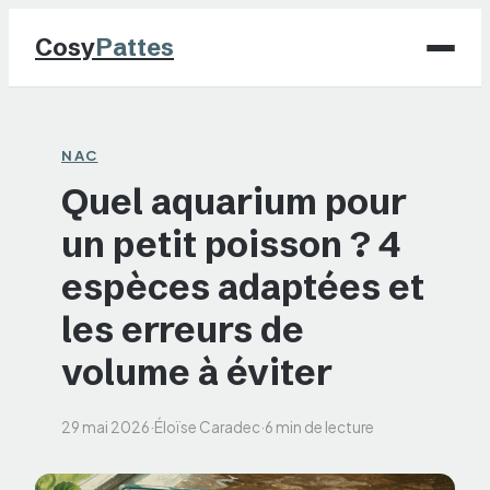
Cosy
Pattes
Chiens
NAC
Quel aquarium pour
Chats
un petit poisson ? 4
NAC
espèces adaptées et
Maison
les erreurs de
volume à éviter
Jardinage
29 mai 2026
·
Éloïse Caradec
·
6 min de lecture