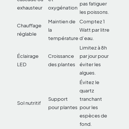
pas fatiguer
exhausteur
oxygénation
les poissons.
Maintien de
Comptez 1
Chauffage
la
Watt par litre
réglable
température
d’eau.
Limitez à 8h
Éclairage
Croissance
par jour pour
LED
des plantes
éviter les
algues.
Évitez le
quartz
Support
tranchant
Sol nutritif
pour plantes
pour les
espèces de
fond.