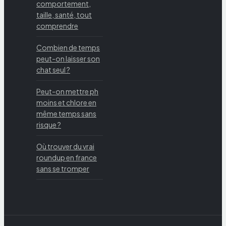
comportement,
taille, santé, tout
comprendre
Combien de temps
peut-on laisser son
chat seul ?
Peut-on mettre ph
moins et chlore en
même temps sans
risque ?
Où trouver du vrai
roundup en france
sans se tromper