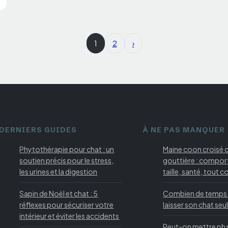
1
2
›
DERNIERS GUIDES
À NE PAS MANQUER
Phytothérapie pour chat : un
Maine coon croisé 
soutien précis pour le stress,
gouttière : compo
les urines et la digestion
taille, santé, tout
Sapin de Noël et chat : 5
Combien de temps
réflexes pour sécuriser votre
laisser son chat seul
intérieur et éviter les accidents
Peut-on mettre ph 