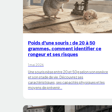
CHATS
Poids d’une souris : de 20 à 50
grammes, comment identifier ce
rongeur et ses risques
1 mai 2026
Une souris pèse entre 20 et 50g selon son espèce
et son stade de vie. Découvrez ses
caractéristiques, ses capacités physiques et les
moyens de prévenir…