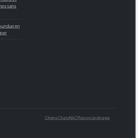
mps sans
roundup en
mper
Chiens
Chats
NAC
Maison
Jardinage