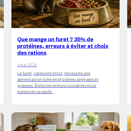
CHATS
Que mange un furet ? 35% de
protéines, erreurs à éviter et choix
des rations
2 mai 2026
Le furet, carnivore strict, nécessite une
alimentation riche en protéines animales et
graisses. Évitez les erreurs courantes pour
préserver sa santé.