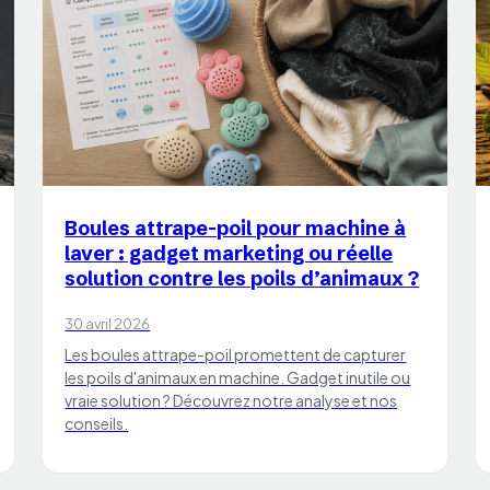
CHATS
Boules attrape-poil pour machine à
laver : gadget marketing ou réelle
solution contre les poils d’animaux ?
30 avril 2026
Les boules attrape-poil promettent de capturer
les poils d'animaux en machine. Gadget inutile ou
vraie solution ? Découvrez notre analyse et nos
conseils.