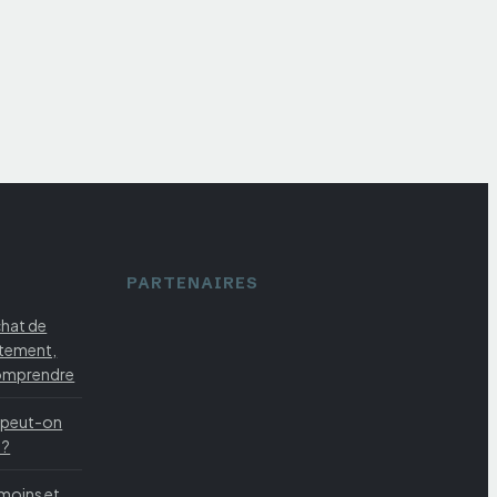
PARTENAIRES
chat de
rtement,
 comprendre
 peut-on
 ?
moins et