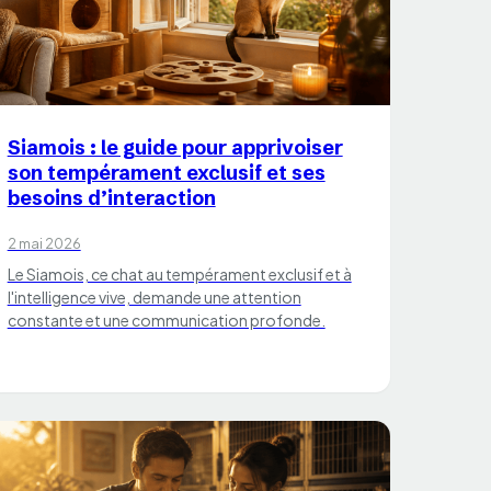
CHATS
Siamois : le guide pour apprivoiser
son tempérament exclusif et ses
besoins d’interaction
2 mai 2026
Le Siamois, ce chat au tempérament exclusif et à
l'intelligence vive, demande une attention
constante et une communication profonde.