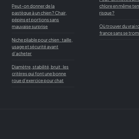
Peut-on donner de la
chlore en même te
pastèque à un chien ? Chair,
risque ?
pépins et portions sans
Où trouver du vrai 
mauvaise surprise
france sans se tro
Niche pliable pour chien : taille,
usage et sécurité avant
d’acheter
Diamètre, stabilité, bruit : les
critères qui font une bonne
roue d’exercice pour chat