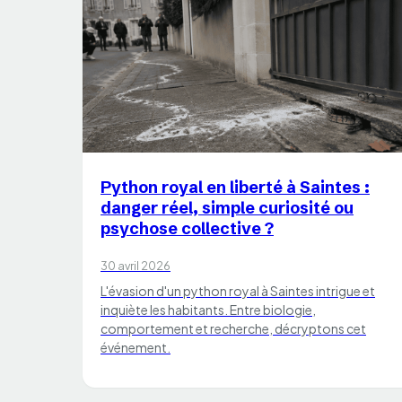
CHATS
Python royal en liberté à Saintes :
danger réel, simple curiosité ou
psychose collective ?
30 avril 2026
L'évasion d'un python royal à Saintes intrigue et
inquiète les habitants. Entre biologie,
comportement et recherche, décryptons cet
événement.