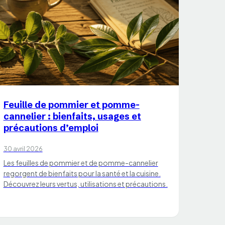
CHATS
Feuille de pommier et pomme-
cannelier : bienfaits, usages et
précautions d’emploi
30 avril 2026
Les feuilles de pommier et de pomme-cannelier
regorgent de bienfaits pour la santé et la cuisine.
Découvrez leurs vertus, utilisations et précautions.