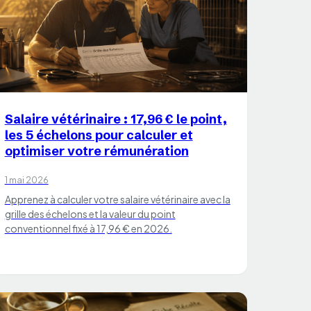
CHATS
Salaire vétérinaire : 17,96 € le point,
les 5 échelons pour calculer et
optimiser votre rémunération
1 mai 2026
Apprenez à calculer votre salaire vétérinaire avec la
grille des échelons et la valeur du point
conventionnel fixé à 17,96 € en 2026.