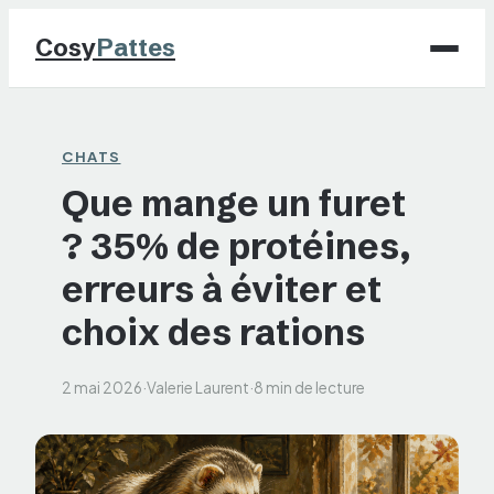
Cosy
Pattes
Chiens
CHATS
Que mange un furet
Chats
? 35% de protéines,
NAC
erreurs à éviter et
Maison
choix des rations
Jardinage
2 mai 2026
·
Valerie Laurent
·
8 min de lecture