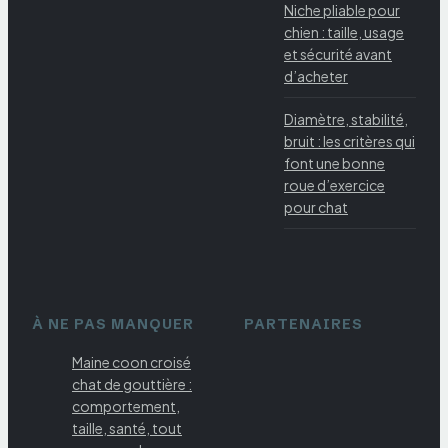
Niche pliable pour
chien : taille, usage
et sécurité avant
d’acheter
Diamètre, stabilité,
bruit : les critères qui
font une bonne
roue d’exercice
pour chat
À NE PAS MANQUER
PARTENAIRES
Maine coon croisé
chat de gouttière :
comportement,
taille, santé, tout