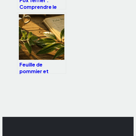
Fox Terrier :
Comprendre le
caractère et les
besoins de ce
chasseur
intrépide
Feuille de
pommier et
pomme-cannelier
: bienfaits,
usages et
précautions
d’emploi