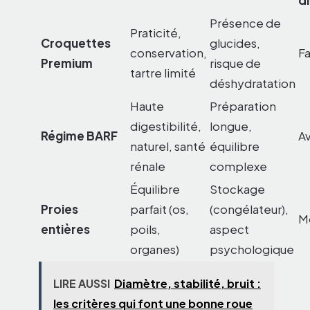
Présence de
Praticité,
Croquettes
glucides,
conservation,
Fa
Premium
risque de
tartre limité
déshydratation
Haute
Préparation
digestibilité,
longue,
Régime BARF
A
naturel, santé
équilibre
rénale
complexe
Équilibre
Stockage
Proies
parfait (os,
(congélateur),
M
entières
poils,
aspect
organes)
psychologique
LIRE AUSSI
Diamètre, stabilité, bruit :
les critères qui font une bonne roue