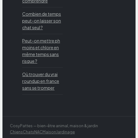
comprendre
Combien de temps
peut-on laisser son
chat seul ?
Peut-on mettre ph
moins et chlore en
même temps sans
risque ?
Où trouver du vrai
roundup en france
sans se tromper
CosyPattes — bien-être animal, maison & jardin
Chiens
Chats
NAC
Maison
Jardinage