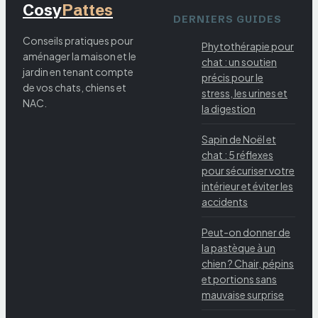
Cosy
Pattes
DERNIERS GUIDES
Conseils pratiques pour
Phytothérapie pour
aménager la maison et le
chat : un soutien
jardin en tenant compte
précis pour le
de vos chats, chiens et
stress, les urines et
NAC.
la digestion
Sapin de Noël et
chat : 5 réflexes
pour sécuriser votre
intérieur et éviter les
accidents
Peut-on donner de
la pastèque à un
chien ? Chair, pépins
et portions sans
mauvaise surprise