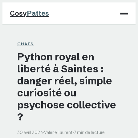
Cosy
Pattes
Chiens
CHATS
Python royal en
Chats
liberté à Saintes :
NAC
danger réel, simple
Maison
curiosité ou
psychose collective
Jardinage
?
30 avril 2026
·
Valerie Laurent
·
7 min de lecture