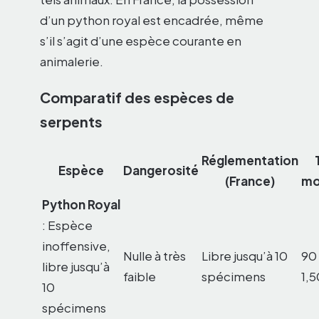
d’un python royal est encadrée, même
s’il s’agit d’une espèce courante en
animalerie.
Comparatif des espèces de
serpents
Réglementation
Espèce
Dangerosité
(France)
mo
Python Royal
: Espèce
inoffensive,
Nulle à très
Libre jusqu’à 10
90
libre jusqu’à
faible
spécimens
1,
10
spécimens