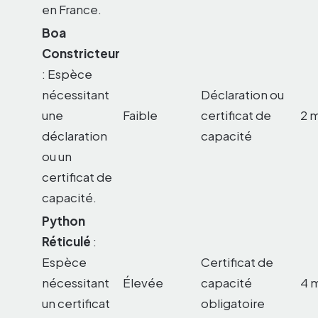
en France.
Boa
Constricteur
: Espèce
nécessitant
Déclaration ou
une
Faible
certificat de
2 m
déclaration
capacité
ou un
certificat de
capacité.
Python
Réticulé
:
Espèce
Certificat de
nécessitant
Élevée
capacité
4 m
un certificat
obligatoire