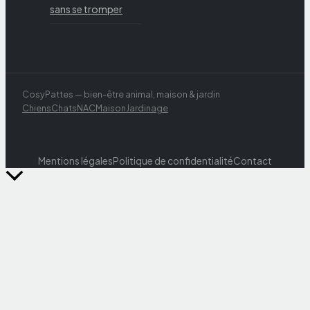
sans se tromper
CosyPattes — bien-être animal, maison & jardin
Chiens
Chats
NAC
Maison
Jardinage
Mentions légales
Politique de confidentialité
Contact
Retour
en
haut