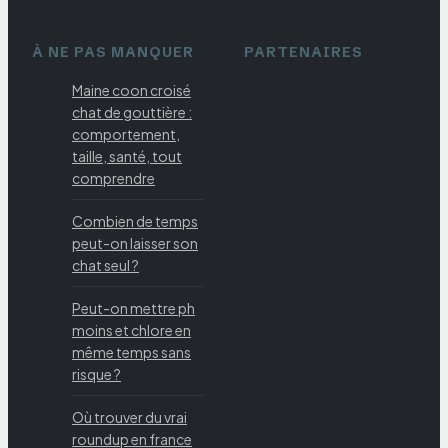
À NE PAS MANQUER
PARTENAIRES
Maine coon croisé
chat de gouttière :
comportement,
taille, santé, tout
comprendre
Combien de temps
peut-on laisser son
chat seul ?
Peut-on mettre ph
moins et chlore en
même temps sans
risque ?
Où trouver du vrai
roundup en france