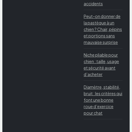
accidents
Peut-on donner de
la pastèque à un
chien ? Chair, pépins
et portions sans
mauvaise surprise
Niche pliable pour
chien : taille, usage
et sécurité avant
d’acheter
Diamètre, stabilité,
bruit : les critères qui
font une bonne
roue d’exercice
pour chat