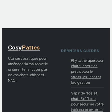
marketing ou
réelle solution
contre les poils
d’animaux ?
Cosy
Pattes
DERNIERS GUIDES
Conseils pratiques pour
Phytothérapie pour
aménager la maison et le
chat : un soutien
jardin en tenant compte
précis pour le
de vos chats, chiens et
stress, les urines et
NAC.
la digestion
Sapin de Noël et
chat : 5 réflexes
pour sécuriser votre
intérieur et éviter les