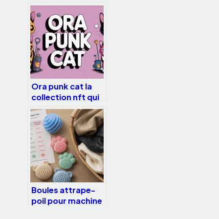
complet pour bien
choisir et s’en
occuper
Ora punk cat la
collection nft qui
mélange art,
gaming et culture
crypto
Boules attrape-
poil pour machine
à laver : gadget