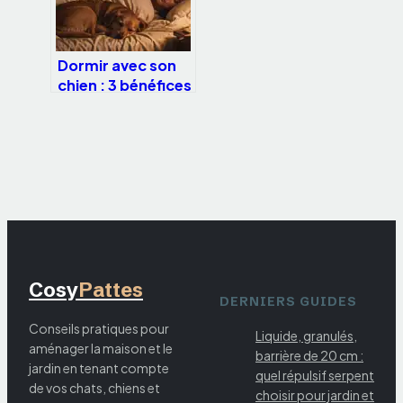
Dormir avec son
chien : 3 bénéfices
réels et 4 risques
majeurs pour
votre sommeil
Cosy
Pattes
DERNIERS GUIDES
Conseils pratiques pour
Liquide, granulés,
aménager la maison et le
barrière de 20 cm :
jardin en tenant compte
quel répulsif serpent
de vos chats, chiens et
choisir pour jardin et