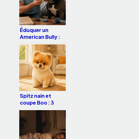
Éduquer un
American Bully :
Pourquoi le
renforcement
positif surpasse la
contrainte
physique
Spitz nain et
coupe Boo : 3
erreurs de
toilettage qui
menacent sa
santé