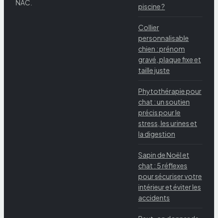
NAC.
piscine ?
Collier
personnalisable
chien : prénom
gravé, plaque fixe et
taille juste
Phytothérapie pour
chat : un soutien
précis pour le
stress, les urines et
la digestion
Sapin de Noël et
chat : 5 réflexes
pour sécuriser votre
intérieur et éviter les
accidents