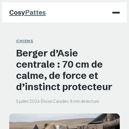
Cosy
Pattes
Chiens
CHIENS
Berger d’Asie
Chats
centrale : 70 cm de
NAC
calme, de force et
Maison
d’instinct protecteur
Jardinage
5 juillet 2026
·
Éloïse Caradec
·
8 min de lecture