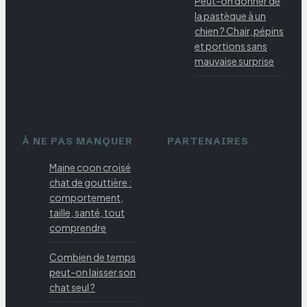
Peut-on donner de
la pastèque à un
chien ? Chair, pépins
et portions sans
mauvaise surprise
À NE PAS MANQUER
PARTENAIRES
Maine coon croisé
chat de gouttière :
comportement,
taille, santé, tout
comprendre
Combien de temps
peut-on laisser son
chat seul ?