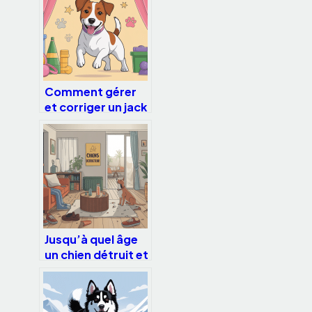
Comment gérer
et corriger un jack
russell sans le
punir inutilement
Jusqu’à quel âge
un chien détruit et
comment enrayer
ce
comportement