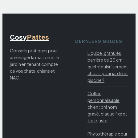
Cosy
Pattes
DERNIERS GUIDES
Conseils pratiques pour
Liquide, granulés,
aménager la maison et le
barrière de 20 cm :
jardin en tenant compte
quel répulsif serpent
de vos chats, chiens et
choisir pour jardin et
NAC.
piscine ?
Collier
personnalisable
chien : prénom
gravé, plaque fixe et
taille juste
Phytothérapie pour