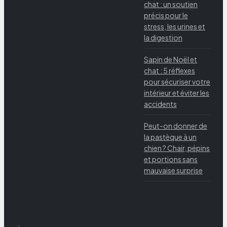
chat : un soutien
précis pour le
stress, les urines et
la digestion
Sapin de Noël et
chat : 5 réflexes
pour sécuriser votre
intérieur et éviter les
accidents
Peut-on donner de
la pastèque à un
chien ? Chair, pépins
et portions sans
mauvaise surprise