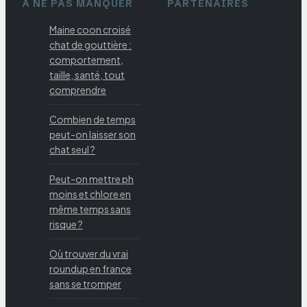
À NE PAS MANQUER
PARTENAIRES
Maine coon croisé
chat de gouttière :
comportement,
taille, santé, tout
comprendre
Combien de temps
peut-on laisser son
chat seul ?
Peut-on mettre ph
moins et chlore en
même temps sans
risque ?
Où trouver du vrai
roundup en france
sans se tromper