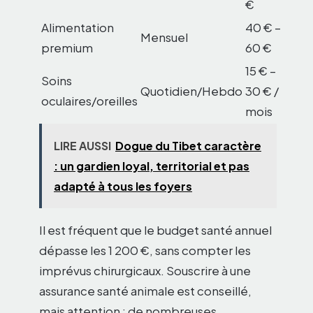
€
Alimentation
40 € –
Mensuel
premium
60 €
15 € –
Soins
Quotidien/Hebdo
30 € /
oculaires/oreilles
mois
LIRE AUSSI
Dogue du Tibet caractère
: un gardien loyal, territorial et pas
adapté à tous les foyers
Il est fréquent que le budget santé annuel
dépasse les 1 200 €, sans compter les
imprévus chirurgicaux. Souscrire à une
assurance santé animale est conseillé,
mais attention : de nombreuses