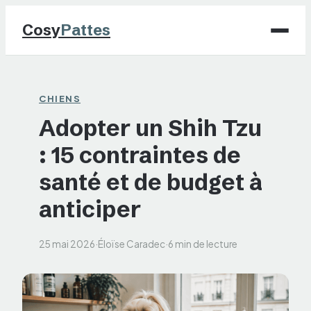
Cosy
Pattes
Chiens
CHIENS
Adopter un Shih Tzu
Chats
: 15 contraintes de
NAC
santé et de budget à
Maison
anticiper
Jardinage
25 mai 2026
·
Éloïse Caradec
·
6 min de lecture