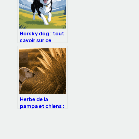
Borsky dog : tout
savoir sur ce
croisé border
collie husky
Herbe de la
pampa et chiens :
pourquoi cette
graminée est un
danger physique
réel