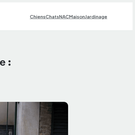
Chiens
Chats
NAC
Maison
Jardinage
e :