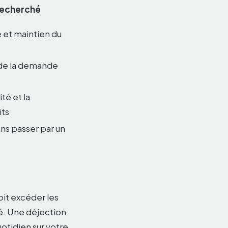
recherché
 et maintien du
 de la demande
ité et la
its
ans passer par un
oit excéder les
lé. Une déjection
otidien sur votre