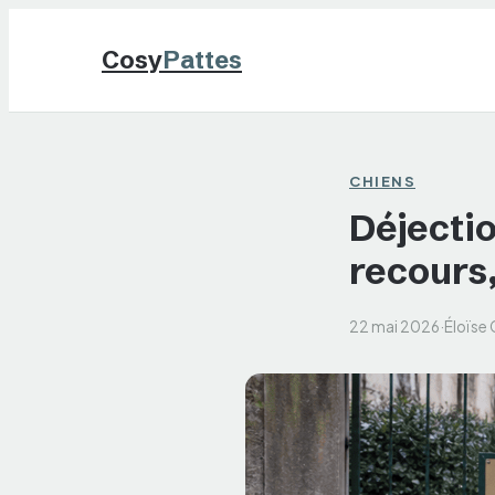
Cosy
Pattes
CHIENS
Déjectio
recours,
22 mai 2026
·
Éloïse