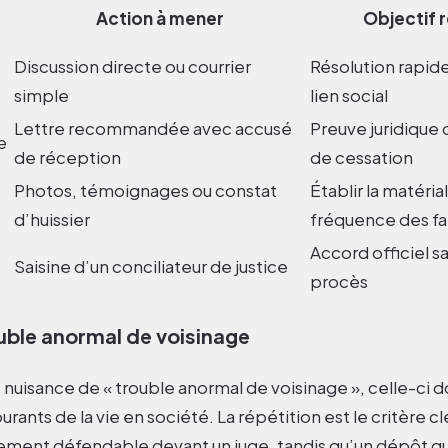
Action à mener
Objectif 
Discussion directe ou courrier
Résolution rapide
simple
lien social
Lettre recommandée avec accusé
Preuve juridique
e
de réception
de cessation
Photos, témoignages ou constat
Établir la matérial
d’huissier
fréquence des fa
Accord officiel s
Saisine d’un conciliateur de justice
procès
ouble anormal de voisinage
e nuisance de « trouble anormal de voisinage », celle-ci d
rants de la vie en société. La répétition est le critère c
ilement défendable devant un juge, tandis qu’un dépôt qu