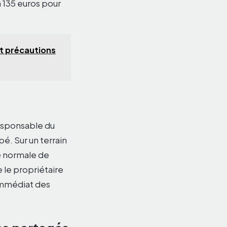
à 135 euros pour
et précautions
 responsable du
pé. Sur un terrain
e normale de
 le propriétaire
 immédiat des