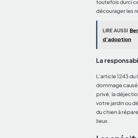
toutefois durci c
décourager les ré
LIRE AUSSI
Ber
d’adoption
La responsabil
L’article 1243 du
dommage causé par
privé, la déject
votre jardin ou 
du chien à répare
lieux.