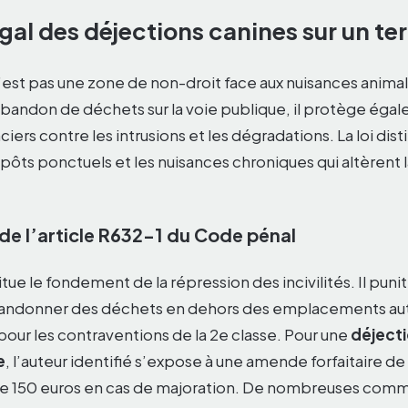
gal des déjections canines sur un ter
’est pas une zone de non-droit face aux nuisances animal
abandon de déchets sur la voie publique, il protège égal
ciers contre les intrusions et les dégradations. La loi dis
dépôts ponctuels et les nuisances chroniques qui altèrent 
 de l’article R632-1 du Code pénal
tue le fondement de la répression des incivilités. Il punit 
andonner des déchets en dehors des emplacements aut
ur les contraventions de la 2e classe. Pour une
déjecti
e
, l’auteur identifié s’expose à une amende forfaitaire de
re 150 euros en cas de majoration. De nombreuses com