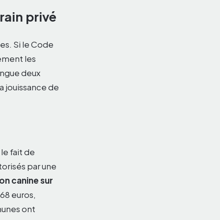
rain privé
es. Si le Code
ement les
tingue deux
la jouissance de
le fait de
orisés par une
on canine sur
 68 euros,
munes ont