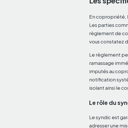
Les spécif
En copropriété, 
Les parties comm
règlement de cop
vous constatez d
Le règlement peu
ramassage immédi
imputés au copro
notification sys
isolant ainsi le 
Le rôle du syn
Le syndic est ga
adresser une mise