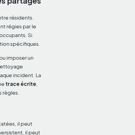
es partagés
tre résidents.
t régies par le
 occupants. Si
tion spécifiques.
 ou imposer un
 nettoyage
aque incident. La
une
trace écrite
,
 règles.
atées, il peut
rsistent, il peut