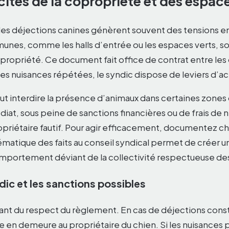
icités de la copropriété et des espac
les déjections canines génèrent souvent des tensions en
unes, comme les halls d’entrée ou les espaces verts, son
ropriété. Ce document fait office de contrat entre les
es nuisances répétées, le syndic dispose de leviers d’ac
t interdire la présence d’animaux dans certaines zones
at, sous peine de sanctions financières ou de frais de
priétaire fautif. Pour agir efficacement, documentez ch
tématique des faits au conseil syndical permet de créer 
comportement déviant de la collectivité respectueuse des
dic et les sanctions possibles
rant du respect du règlement. En cas de déjections const
 en demeure au propriétaire du chien. Si les nuisances pe