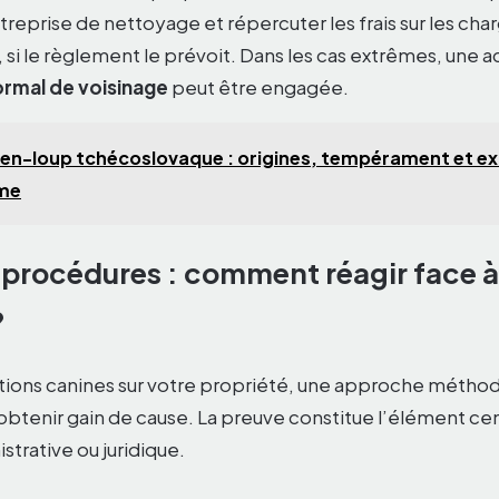
eprise de nettoyage et répercuter les frais sur les char
si le règlement le prévoit. Dans les cas extrêmes, une ac
ormal de voisinage
peut être engagée.
en-loup tchécoslovaque : origines, tempérament et e
rme
 procédures : comment réagir face à 
?
tions canines sur votre propriété, une approche méthod
obtenir gain de cause. La preuve constitue l’élément cen
trative ou juridique.