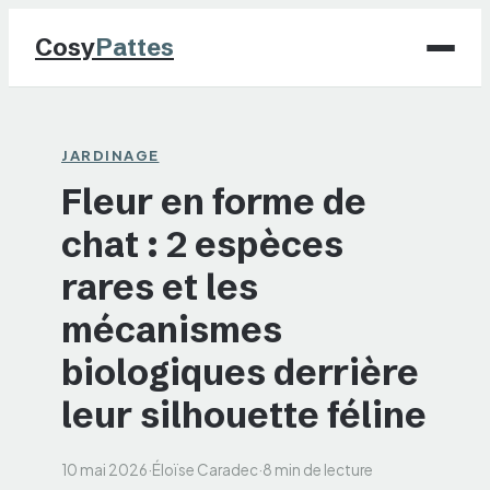
Cosy
Pattes
Chiens
JARDINAGE
Fleur en forme de
Chats
chat : 2 espèces
NAC
rares et les
Maison
mécanismes
biologiques derrière
Jardinage
leur silhouette féline
10 mai 2026
·
Éloïse Caradec
·
8 min de lecture