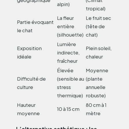
alpin)
tropical)
La fleur
Le fruit sec
Partie évoquant
entière
(tête de
le chat
(silhouette)
chat)
Lumière
Exposition
Plein soleil,
indirecte,
idéale
chaleur
fraîcheur
Élevée
Moyenne
Difficulté de
(sensible au
(plante
culture
stress
annuelle
thermique)
robuste)
Hauteur
80 cm à 1
10 à 15 cm
moyenne
mètre
L’alternative esthétique : les