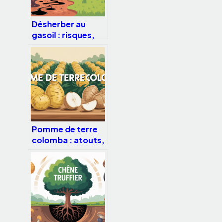
Désherber au
gasoil : risques,
sanctions et
alternatives
vraiment
efficaces
Pomme de terre
colomba : atouts,
rendement et
usages en cuisine