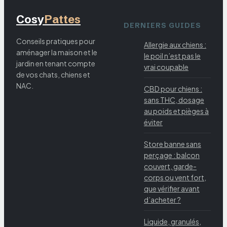
Cosy
Pattes
DERNIERS GUIDES
Conseils pratiques pour
Allergie aux chiens :
aménager la maison et le
le poil n’est pas le
jardin en tenant compte
vrai coupable
de vos chats, chiens et
NAC.
CBD pour chiens :
sans THC, dosage
au poids et pièges à
éviter
Store banne sans
perçage : balcon
couvert, garde-
corps ou vent fort,
que vérifier avant
d’acheter ?
Liquide, granulés,