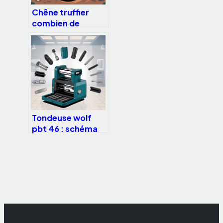
Chêne truffier
combien de
temps avant les
premières truffes
Tondeuse wolf
pbt 46 : schéma
éclaté, pièces et
guide complet