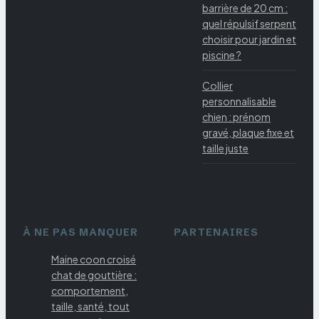
barrière de 20 cm :
quel répulsif serpent
choisir pour jardin et
piscine ?
Collier
personnalisable
chien : prénom
gravé, plaque fixe et
taille juste
À NE PAS MANQUER
PARTENAIRES
Maine coon croisé
chat de gouttière :
comportement,
taille, santé, tout