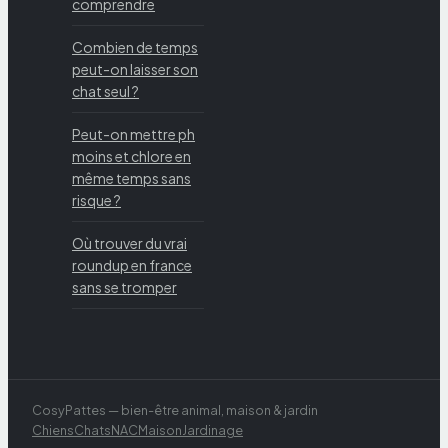
comprendre
Combien de temps
peut-on laisser son
chat seul ?
Peut-on mettre ph
moins et chlore en
même temps sans
risque ?
Où trouver du vrai
roundup en france
sans se tromper
CosyPattes — bien-être animal, maison & jardin
Chiens
Chats
NAC
Maison
Jardinage